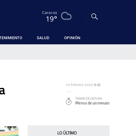
Caracas
19°
TENIMIENTO
SALUD
OPINIÓN
a
10-Febrero-2020
9:25
TIEMPO DE LECTURA
Menos de un minuto
LO ÚLTIMO