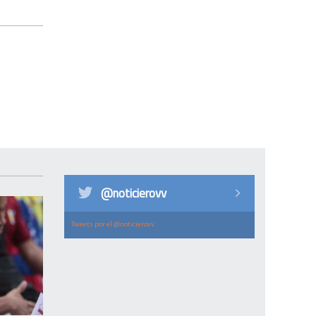
@noticierovv
Tweets por el @noticierovv.