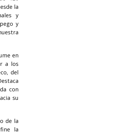
desde la
nales y
apego y
nuestra
sume en
r a los
co, del
Destaca
ada con
acia su
o de la
fine la