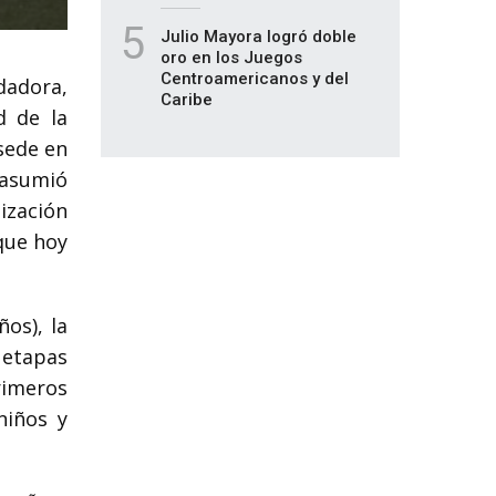
5
Julio Mayora logró doble
oro en los Juegos
Centroamericanos y del
dadora,
Caribe
d de la
 sede en
 asumió
ización
que hoy
os), la
 etapas
rimeros
niños y