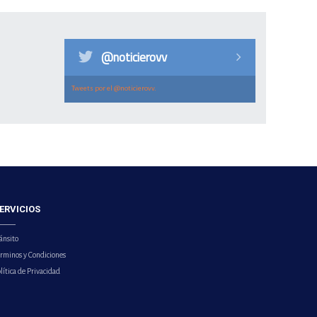
@noticierovv
Tweets por el @noticierovv.
ERVICIOS
ánsito
érminos y Condiciones
lítica de Privacidad