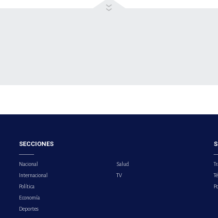
SECCIONES
S
Nacional
Salud
Tr
Internacional
TV
T
Política
Po
Economía
Deportes