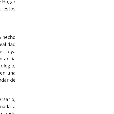
ue Hogar
o estos
n hecho
ealidad
os cuya
infancia
olegio,
 en una
ndar de
rsario,
rmada a
 siendo