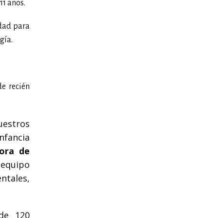
11 años.
idad para
gía.
e recién
uestros
nfancia
dora de
 equipo
tales,
de 120