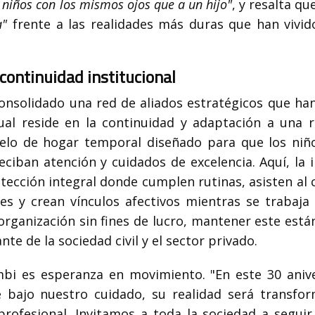
s niños con los mismos ojos que a un hijo"
, y resalta q
va"
frente a las realidades más duras que han vivid
 continuidad institucional
 consolidado una red de aliados estratégicos que ha
ual reside en la continuidad y adaptación a una r
lo de hogar temporal diseñado para que los niñ
reciban atención y cuidados de excelencia. Aquí, la 
cción integral donde cumplen rutinas, asisten al c
res y crean vínculos afectivos mientras se trabaja
organización sin fines de lucro, mantener este está
 de la sociedad civil y el sector privado.
bi es esperanza en movimiento. "En este 30 anive
 bajo nuestro cuidado, su realidad será transfo
ofesional. Invitamos a toda la sociedad a seguir