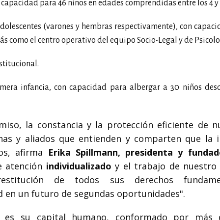
 capacidad para 46 niños en edades comprendidas entre los 4 y 
dolescentes (varones y hembras respectivamente), con capac
s como el centro operativo del equipo Socio-Legal y de Psicolo
stitucional.
mera infancia, con capacidad para albergar a 30 niños desd
so, la constancia y la protección eficiente de n
nas y aliados que entienden y comparten que la i
os, afirma
Erika Spillmann, presidenta y funda
e atención
individualizado
y el trabajo de nuestro
a restitución de todos sus derechos fundamen
d en un futuro de segundas oportunidades".
i es su capital humano, conformado por más 