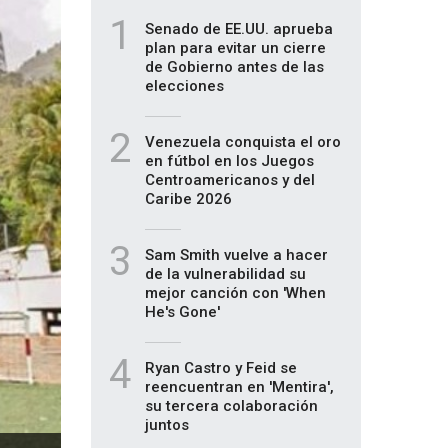
1
Senado de EE.UU. aprueba
plan para evitar un cierre
de Gobierno antes de las
elecciones
2
Venezuela conquista el oro
en fútbol en los Juegos
Centroamericanos y del
Caribe 2026
3
Sam Smith vuelve a hacer
de la vulnerabilidad su
mejor canción con 'When
He's Gone'
4
Ryan Castro y Feid se
reencuentran en 'Mentira',
su tercera colaboración
juntos