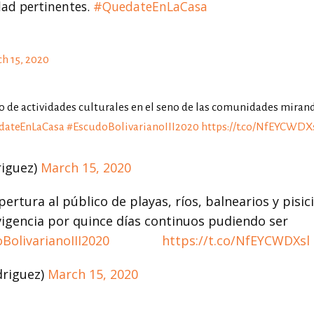
dad pertinentes.
#QuedateEnLaCasa
h 15, 2020
po de actividades culturales en el seno de las comunidades miran
dateEnLaCasa
#EscudoBolivarianoIII2020
https://t.co/NfEYCWDX
iguez)
March 15, 2020
ra al público de playas, ríos, balnearios y pisic
ncia por quince días continuos pudiendo ser
BolivarianoIII2020
https://t.co/NfEYCWDXsl
riguez)
March 15, 2020