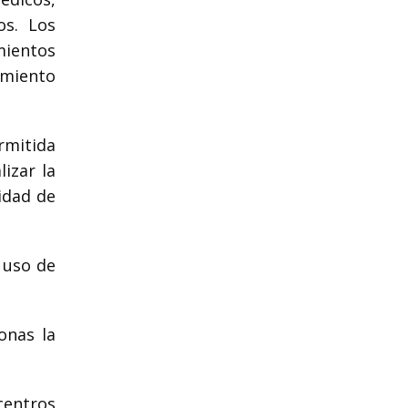
os. Los
mientos
imiento
rmitida
izar la
idad de
 uso de
onas la
centros