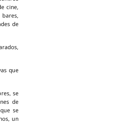
de cine,
 bares,
ades de
arados,
vas que
bres, se
ones de
 que se
enos, un