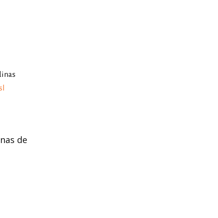
dinas
sl
inas de