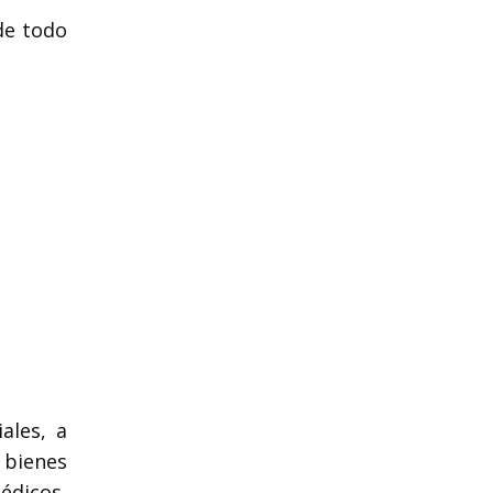
 de todo
ales, a
 bienes
édicos,