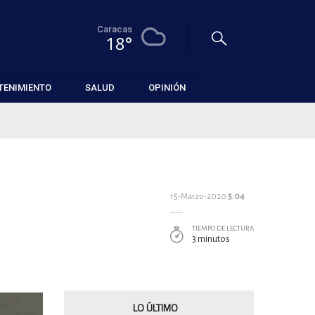
Caracas
18°
TENIMIENTO
SALUD
OPINIÓN
15-Marzo-2020
5:04
TIEMPO DE LECTURA
3 minutos
LO ÚLTIMO