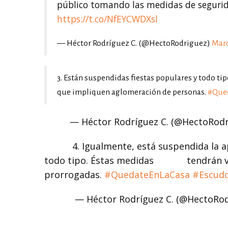
público tomando las medidas de seguri
https://t.co/NfEYCWDXsl
— Héctor Rodríguez C. (@HectoRodriguez)
Marc
3. Están suspendidas fiestas populares y todo ti
que impliquen aglomeración de personas.
#Que
— Héctor Rodríguez C. (@HectoRodr
4. Igualmente, está suspendida la apertu
todo tipo. Éstas medidas tendrán vige
prorrogadas.
#QuedateEnLaCasa
#Escudo
— Héctor Rodríguez C. (@HectoRod