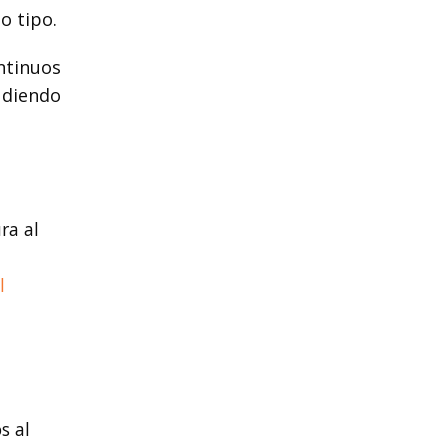
o tipo.
ntinuos
pudiendo
ra al
l
s al