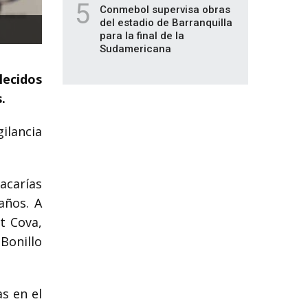
5
Conmebol supervisa obras
del estadio de Barranquilla
para la final de la
Sudamericana
lecidos
.
gilancia
acarías
años. A
t Cova,
Bonillo
s en el