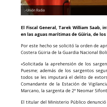
.-Unión Radio
El Fiscal General, Tarek William Saab, i
en las aguas marítimas de Güiria, de lo
Por este hecho se solicitó la orden de ap
Costera Güiria de la Guardia Nacional Bol
«Solicitada la aprehensión de los sarge
Puesme; además de los sargentos segu
todos se les imputará el delito de extor
Comandante de la Estación de Vigilancia
Marcano, la sargenta de 2ª Neomar Sifonte
El titular del Ministerio Público denunci