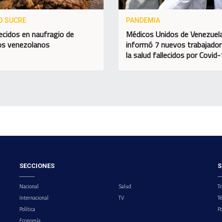
O SUCRE
PANDEMIA
lecidos en naufragio de
Médicos Unidos de Venezuel
os venezolanos
informó 7 nuevos trabajador
la salud fallecidos por Covid
SECCIONES
S
Nacional
Salud
Tr
Internacional
TV
T
Política
Po
Economía