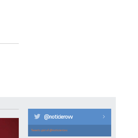
@noticierovv
Tweets por el @noticierovv.