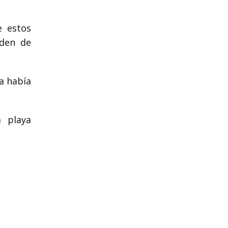
e estos
rden de
ta había
a playa