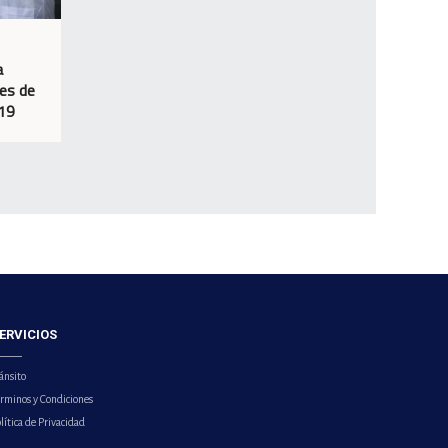
a
es de
-19
ERVICIOS
ánsito
érminos y Condiciones
lítica de Privacidad