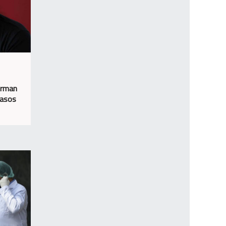
irman
casos