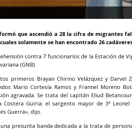
nformó que ascendió a 28 la cifra de migrantes fal
s cuales solamente se han encontrado 26 cadáveres
rehensión contra 7 funcionarios de la Estación de Vi
ivariana (GNB).
ntos primeros Brayan Chirino Velázquez y Darvel Z
ndos Mario Cortesía Ramos y Frannel Moreno Bol
sión agravada. Se trata del capitán Eliud Betancour
 Costera Güiria; el sargento mayor de 3ª Leonel 
s Guerra», dijo.
ó una presunta banda dedicada a la trata de persona