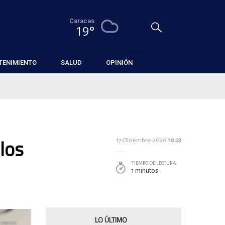
Caracas
19°
TENIMIENTO
SALUD
OPINIÓN
los
17-Diciembre-2020
10:23
TIEMPO DE LECTURA
1 minutos
LO ÚLTIMO