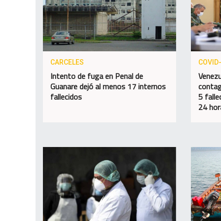
CARCELES
COVID
Intento de fuga en Penal de
Venezu
Guanare dejó al menos 17 internos
contag
fallecidos
5 fall
24 hor