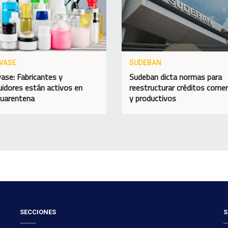
VASE
SUDEBAN
ase: Fabricantes y
Sudeban dicta normas para
buidores están activos en
reestructurar créditos comer
cuarentena
y productivos
SECCIONES
S