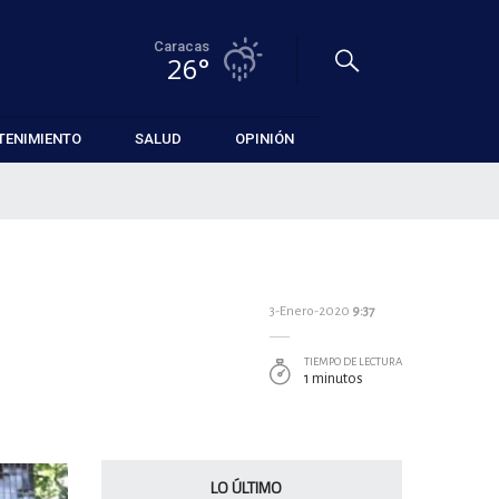
Caracas
26°
TENIMIENTO
SALUD
OPINIÓN
3-Enero-2020
9:37
TIEMPO DE LECTURA
1 minutos
LO ÚLTIMO