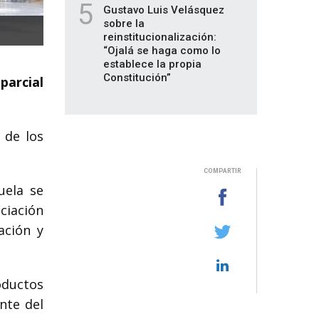
5
Gustavo Luis Velásquez
sobre la
reinstitucionalización:
“Ojalá se haga como lo
establece la propia
Constitución”
parcial
 de los
COMPARTIR
uela se
nciación
ación y
oductos
nte del