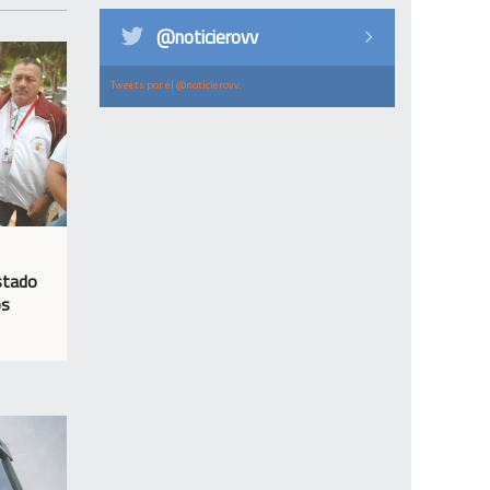
@noticierovv
Tweets por el @noticierovv.
stado
os