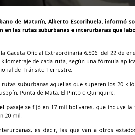
rbano de Maturín, Alberto Escorihuela, informó so
án en las rutas suburbanas e interurbanas que lab
la Gaceta Oficial Extraordinaria 6.506. del 22 de en
l kilometraje de cada ruta, según una fórmula aplic
cional de Tránsito Terrestre.
s rutas suburbanas aquellas que superen los 20 kil
usepín, Punta de Mata, El Pinto o Quiriquire.
l pasaje se fijó en 17 mil bolívares, que incluye la
n 20 mil.
nterurbanas, es decir, las que van a otros estad