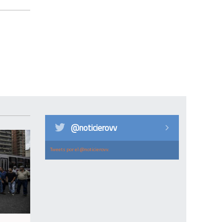
@noticierovv
Tweets por el @noticierovv.