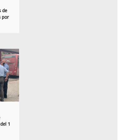
s de
 por
e
del 1