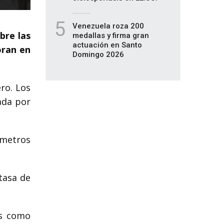
5
Venezuela roza 200
bre las
medallas y firma gran
actuación en Santo
oran en
Domingo 2026
ero. Los
ada por
ómetros
 tasa de
os como