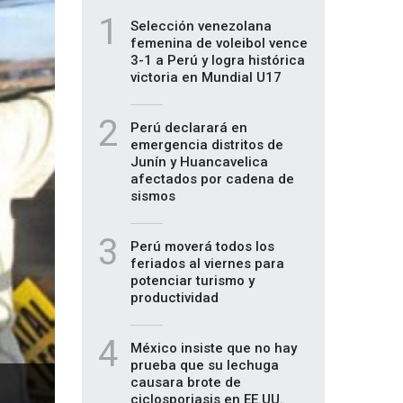
1
Selección venezolana
femenina de voleibol vence
3-1 a Perú y logra histórica
victoria en Mundial U17
2
Perú declarará en
emergencia distritos de
Junín y Huancavelica
afectados por cadena de
sismos
3
Perú moverá todos los
feriados al viernes para
potenciar turismo y
productividad
4
México insiste que no hay
prueba que su lechuga
causara brote de
-
ciclosporiasis en EE.UU.