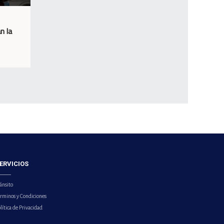
n la
ERVICIOS
ánsito
érminos y Condiciones
lítica de Privacidad