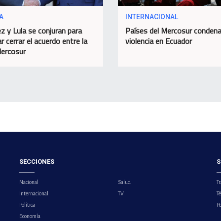
A
INTERNACIONAL
z y Lula se conjuran para
Países del Mercosur condena
r cerrar el acuerdo entre la
violencia en Ecuador
ercosur
SECCIONES
S
Nacional
Salud
Tr
Internacional
TV
T
Política
Po
Economía