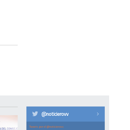
@noticierovv
Tweets por el @noticierovv.