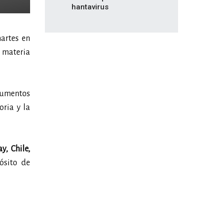
hantavirus
artes en
n materia
rumentos
ria y la
y, Chile,
ósito de