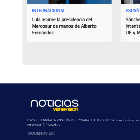
INTERNACIONAL
ESPAÑ
Lula asume la presidencia del
Sánche
Mercosur de manos de Alberto
intenta
Fernández
UE y M
COPYRIGHT ©2026 CORPORACIÓN VENEZOLANA DE TELEVISION, C.A. Todos los derechos
reservados. Rif-j000089337
SIGUENOS EN: