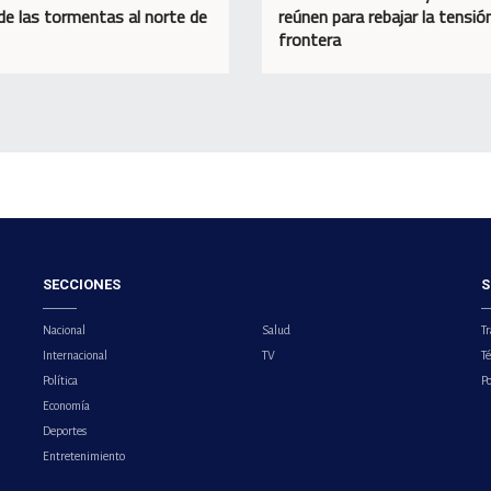
de las tormentas al norte de
reúnen para rebajar la tensión
frontera
SECCIONES
S
Nacional
Salud
Tr
Internacional
TV
T
Política
Po
Economía
Deportes
Entretenimiento