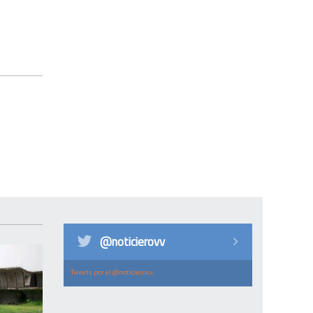
@noticierovv
Tweets por el @noticierovv.