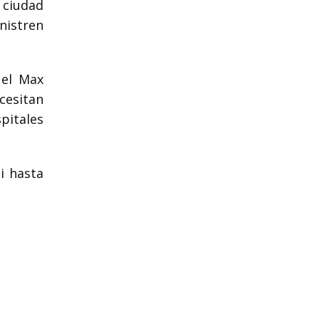
a ciudad
inistren
 el Max
cesitan
pitales
i hasta