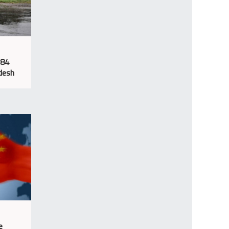
 84
adesh
e