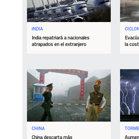
INDIA
CICLO
India repatriará a nacionales
Evacúa
atrapados en el extranjero
la cos
CHINA
TORME
China descarta más
Aument