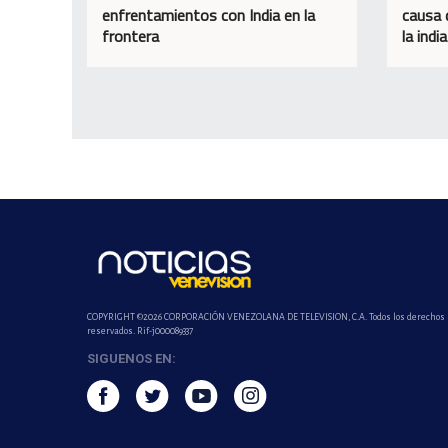
enfrentamientos con India en la
causa 
frontera
la india
COPYRIGHT ©2026 CORPORACIÓN VENEZOLANA DE TELEVISION, C.A. Todos los derechos
reservados. Rif-j000089337
SIGUENOS EN: