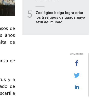
5
Zoológico belga logra criar
los tres tipos de guacamayo
azul del mundo
asos de
os años
alta de
COMPARTIR
anza de
rus y a
tado de
carilla