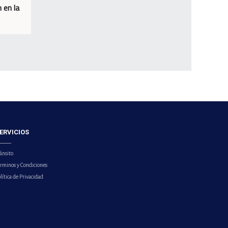
 en la
ERVICIOS
ánsito
érminos y Condiciones
lítica de Privacidad