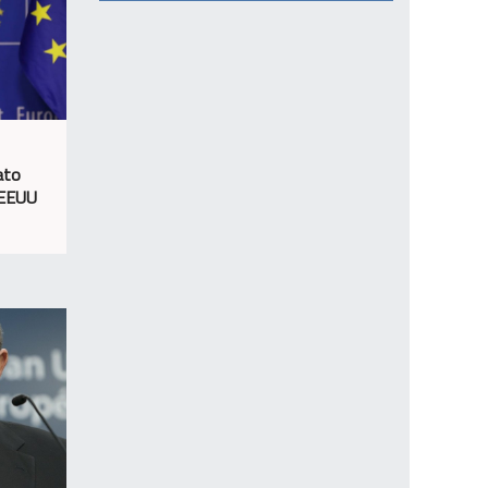
ato
 EEUU