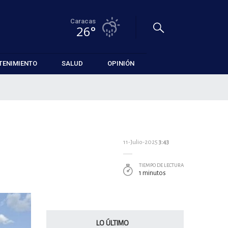
Caracas
26°
TENIMIENTO
SALUD
OPINIÓN
11-Julio-2025
3:43
TIEMPO DE LECTURA
1 minutos
LO ÚLTIMO