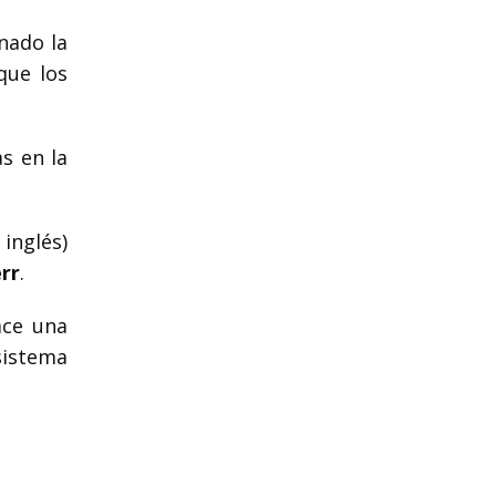
nado la
que los
as en la
inglés)
rr
.
ace una
sistema