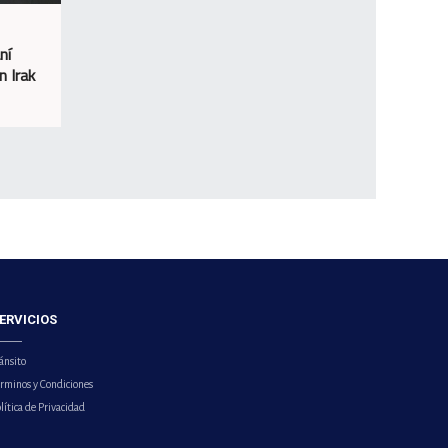
ní
n Irak
ERVICIOS
ánsito
érminos y Condiciones
lítica de Privacidad