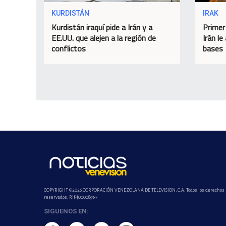
KURDISTÁN
IRAK
Kurdistán iraquí pide a Irán y a
Primer
EE.UU. que alejen a la región de
Irán le
conflictos
bases
COPYRIGHT ©2026 CORPORACIÓN VENEZOLANA DE TELEVISION, C.A. Todos los derechos
reservados. Rif-j000089337
SIGUENOS EN: