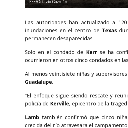
EFE/Octavio Guzmán
Las autoridades han actualizado a 12
inundaciones en el centro de
Texas
dura
permanecen desaparecidas.
Solo en el condado de
Kerr
se ha confi
ocurrieron en otros cinco condados en la
Al menos veintisiete niñas y superviso
Guadalupe
.
"El enfoque sigue siendo rescate y reuni
policía de
Kerville
, epicentro de la tragedi
Lamb
también confirmó que cinco niña
crecida del río atravesara el campament