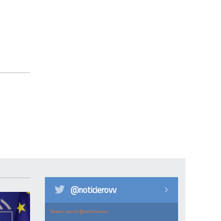
@noticierovv
Tweets por el @noticierovv.