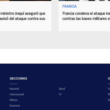
FRANCIA
 ministro iraquí aseguró que
Francia condena el ataque ira
 avisó del ataque contra sus
contras las bases militares e
SECCIONES
S
Nacional
Salud
Tr
Internacional
TV
T
Política
Po
Economía