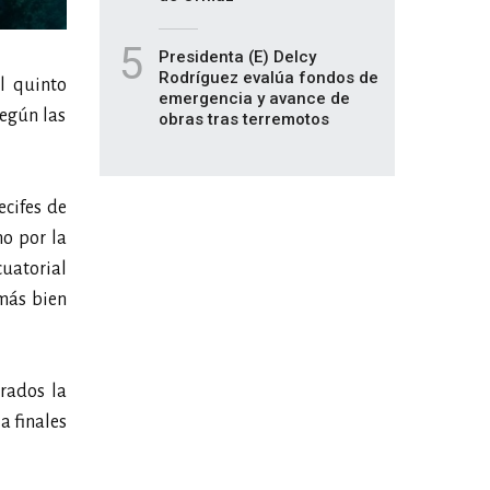
5
Presidenta (E) Delcy
Rodríguez evalúa fondos de
l quinto
emergencia y avance de
según las
obras tras terremotos
ecifes de
no por la
cuatorial
 más bien
rados la
a finales