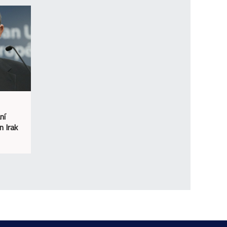
ní
n Irak