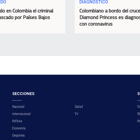
IDO
DIAGNOSTICO
do en Colombia el criminal
Colombiano a bordo del cruc
scado por Países Bajos
Diamond Princess es diagno
con coronavirus
SECCIONES
S
Nacional
Salud
Tr
Internacional
TV
T
Política
Po
Economía
Deportes