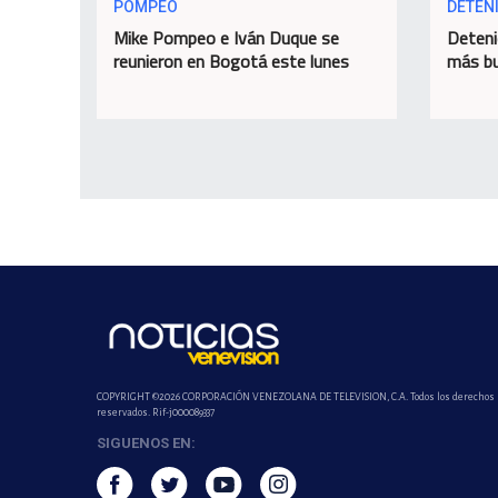
POMPEO
DETEN
Mike Pompeo e Iván Duque se
Deteni
reunieron en Bogotá este lunes
más bu
COPYRIGHT ©2026 CORPORACIÓN VENEZOLANA DE TELEVISION, C.A. Todos los derechos
reservados. Rif-j000089337
SIGUENOS EN: