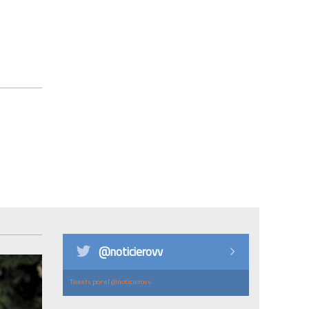
@noticierovv
Tweets por el @noticierovv.