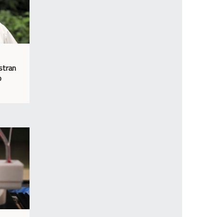
stran
o