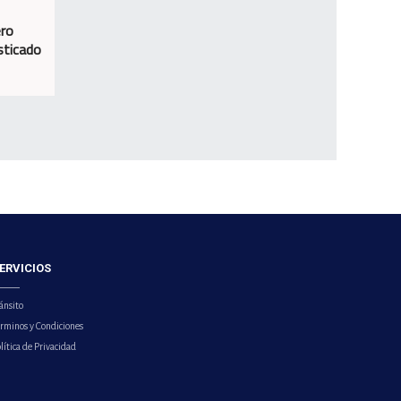
ero
sticado
ERVICIOS
ánsito
érminos y Condiciones
lítica de Privacidad