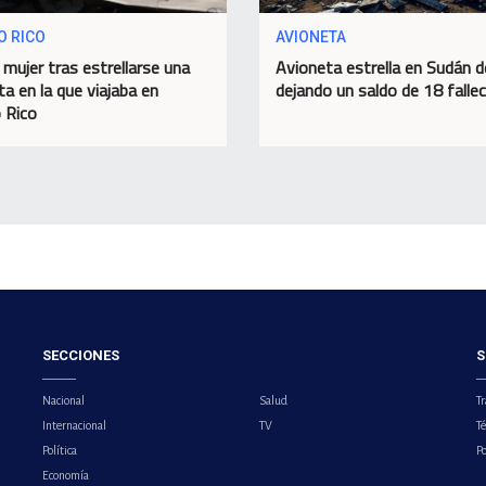
O RICO
AVIONETA
 mujer tras estrellarse una
Avioneta estrella en Sudán d
ta en la que viajaba en
dejando un saldo de 18 falle
 Rico
SECCIONES
S
Nacional
Salud
Tr
Internacional
TV
T
Política
Po
Economía