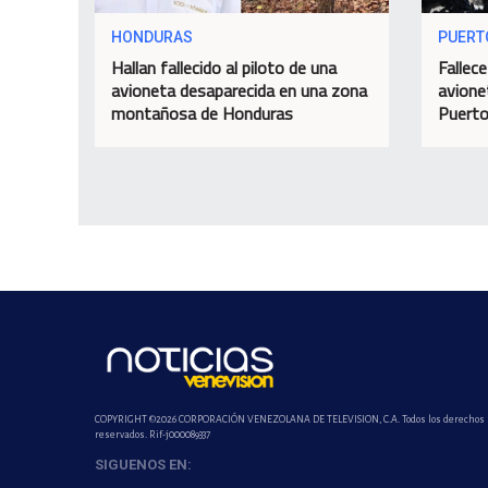
HONDURAS
PUERT
Hallan fallecido al piloto de una
Fallece
avioneta desaparecida en una zona
avione
montañosa de Honduras
Puerto
COPYRIGHT ©2026 CORPORACIÓN VENEZOLANA DE TELEVISION, C.A. Todos los derechos
reservados. Rif-j000089337
SIGUENOS EN: