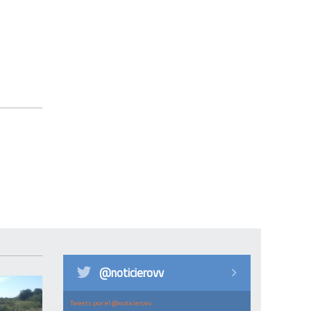
@noticierovv
Tweets por el @noticierovv.