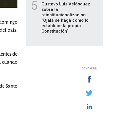
5
Gustavo Luis Velásquez
sobre la
reinstitucionalización:
“Ojalá se haga como lo
 domingo
establece la propia
del país,
Constitución”
dentes de
ia cuando
COMPARTIR
 de Santo