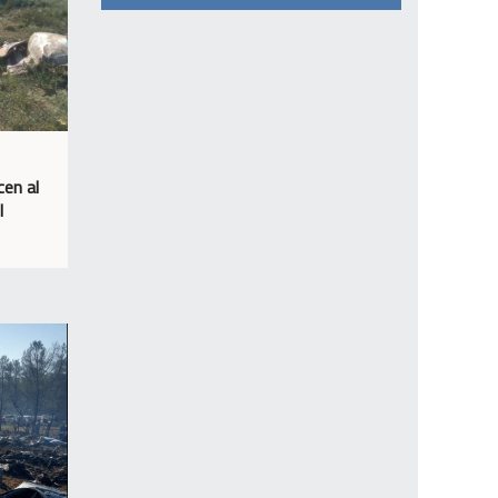
cen al
l