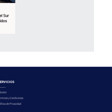
el Sur
cidos
ERVICIOS
ánsito
érminos y Condiciones
lítica de Privacidad