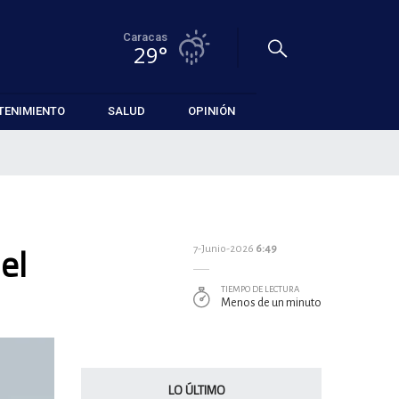
Caracas
29°
TENIMIENTO
SALUD
OPINIÓN
el
7-Junio-2026
6:49
TIEMPO DE LECTURA
Menos de un minuto
LO ÚLTIMO