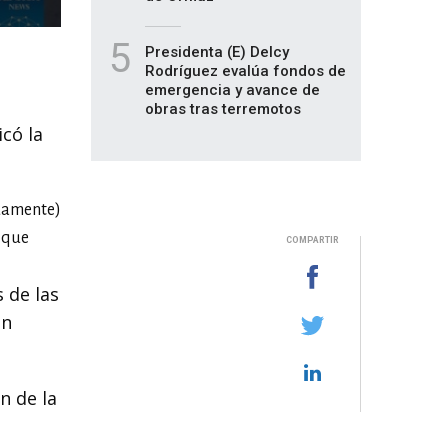
5
Presidenta (E) Delcy
Rodríguez evalúa fondos de
emergencia y avance de
obras tras terremotos
có la
adamente)
s que
COMPARTIR
 de las
an
n de la