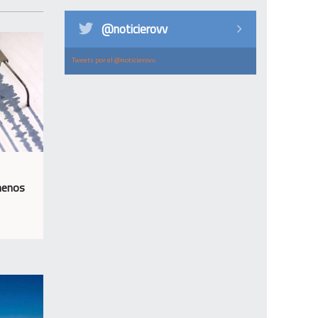
@noticierovv
Tweets por el @noticierovv.
menos