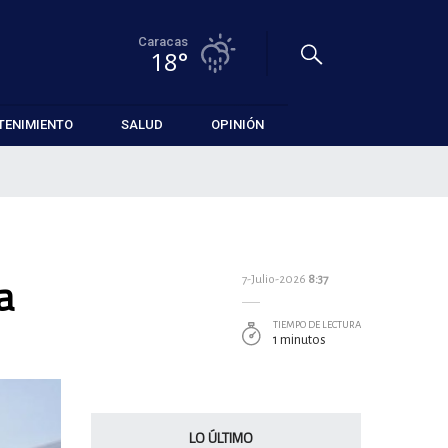
Caracas
18°
TENIMIENTO
SALUD
OPINIÓN
a
7-Julio-2026
8:37
TIEMPO DE LECTURA
1 minutos
LO ÚLTIMO