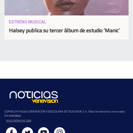
ESTRENO MUSICAL
Halsey publica su tercer álbum de estudio ‘Manic’
COPYRIGHT ©2026 CORPORACIÓN VENEZOLANA DE TELEVISION, C.A. Todos los derechos reservados.
Rif-j000089337
SIGUENOS EN: