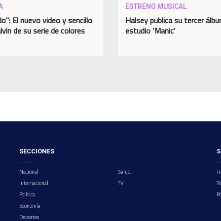
A
ESTRENO MUSICAL
o": El nuevo video y sencillo
Halsey publica su tercer álb
lvin de su serie de colores
estudio ‘Manic’
SECCIONES
S
Nacional
Salud
Tr
Internacional
TV
T
Política
Po
Economía
Deportes