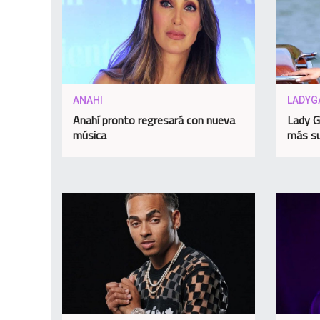
ANAHI
LADYG
Anahí pronto regresará con nueva
Lady G
música
más su