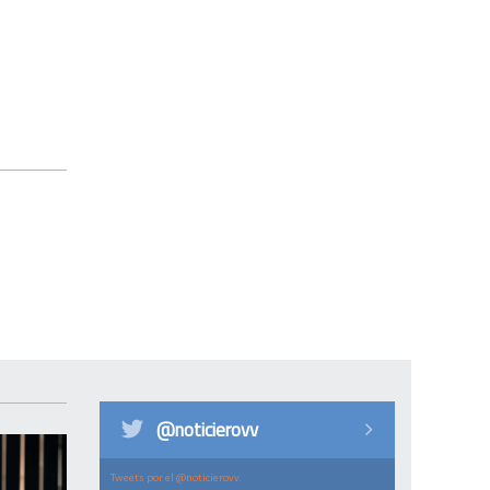
@noticierovv
Tweets por el @noticierovv.