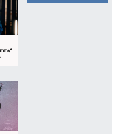
Yummy”
s