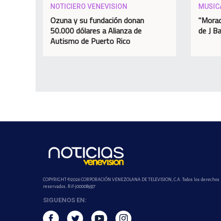
NOTICIERO VENEVISION
MUSIC
Ozuna y su fundación donan
"Morad
50.000 dólares a Alianza de
de J Ba
Autismo de Puerto Rico
COPYRIGHT ©2026 CORPORACIÓN VENEZOLANA DE TELEVISION, C.A. Todos los derechos
reservados. Rif-j000089337
SIGUENOS EN: