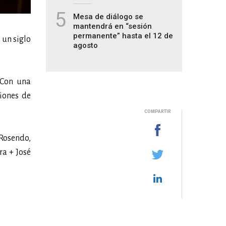
5
Mesa de diálogo se
mantendrá en “sesión
permanente” hasta el 12 de
un siglo
agosto
 Con una
iones de
COMPARTIR
 Rosendo,
ra + José