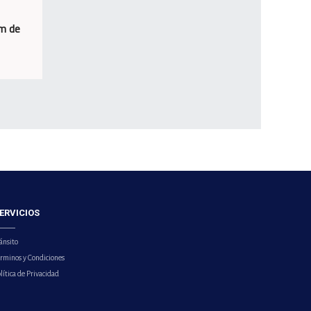
um de
ERVICIOS
ánsito
érminos y Condiciones
lítica de Privacidad