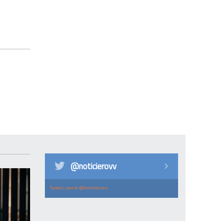
@noticierovv
Tweets por el @noticierovv.