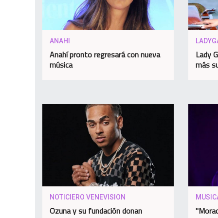
ANAHI
LADYG
Anahí pronto regresará con nueva
Lady G
música
más su
NOTICIERO VENEVISION
MUSIC
Ozuna y su fundación donan
"Morad