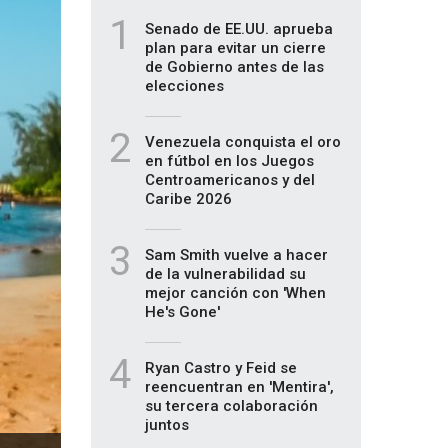
1
Senado de EE.UU. aprueba
plan para evitar un cierre
de Gobierno antes de las
elecciones
2
Venezuela conquista el oro
en fútbol en los Juegos
Centroamericanos y del
Caribe 2026
3
Sam Smith vuelve a hacer
de la vulnerabilidad su
mejor canción con 'When
He's Gone'
4
Ryan Castro y Feid se
reencuentran en 'Mentira',
su tercera colaboración
juntos