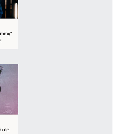
Yummy”
s
um de