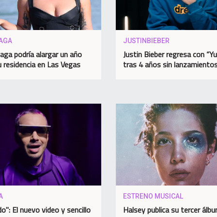
AGA
JUSTINBIEBER
aga podría alargar un año
Justin Bieber regresa con “
 residencia en Las Vegas
tras 4 años sin lanzamiento
A
ESTRENO MUSICAL
o": El nuevo video y sencillo
Halsey publica su tercer álb