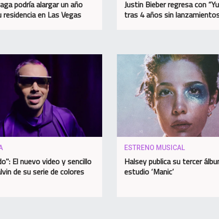
aga podría alargar un año
Justin Bieber regresa con “
 residencia en Las Vegas
tras 4 años sin lanzamiento
A
ESTRENO MUSICAL
o": El nuevo video y sencillo
Halsey publica su tercer álb
lvin de su serie de colores
estudio ‘Manic’