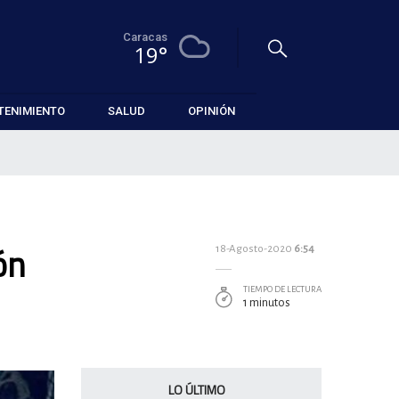
Caracas
19°
TENIMIENTO
SALUD
OPINIÓN
ón
18-Agosto-2020
6:54
TIEMPO DE LECTURA
1 minutos
LO ÚLTIMO