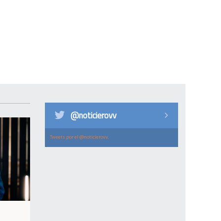
@noticierovv
Tweets por el @noticierovv.