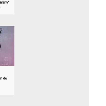
Yummy”
s
um de