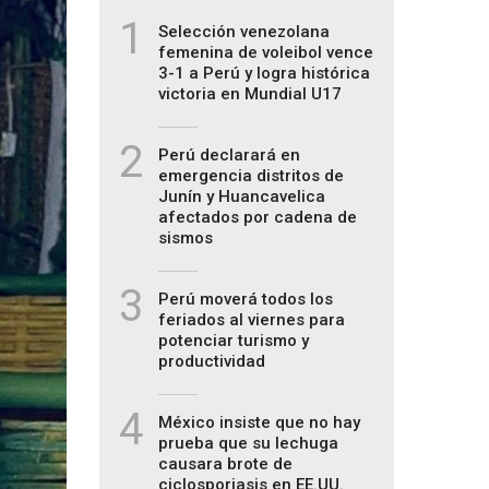
1
Selección venezolana
femenina de voleibol vence
3-1 a Perú y logra histórica
victoria en Mundial U17
2
Perú declarará en
emergencia distritos de
Junín y Huancavelica
afectados por cadena de
sismos
3
Perú moverá todos los
feriados al viernes para
potenciar turismo y
productividad
4
México insiste que no hay
prueba que su lechuga
causara brote de
ciclosporiasis en EE.UU.