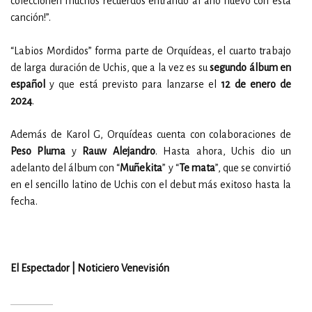
coleccionen muchos recuerdos entrando al año nuevo con esta
canción!”.
“Labios Mordidos” forma parte de Orquídeas, el cuarto trabajo
de larga duración de Uchis, que a la vez es su
segundo álbum en
español
y que está previsto para lanzarse el
12 de enero de
2024
.
Además de Karol G, Orquídeas cuenta con colaboraciones de
Peso Pluma
y
Rauw Alejandro
. Hasta ahora, Uchis dio un
adelanto del álbum con “
Muñekita
” y “
Te mata
”, que se convirtió
en el sencillo latino de Uchis con el debut más exitoso hasta la
fecha.
El Espectador | Noticiero Venevisión