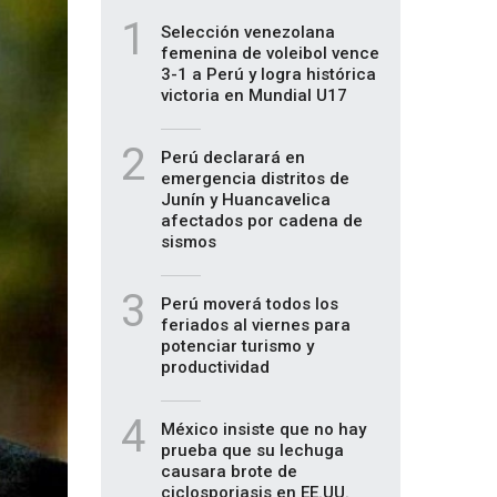
1
Selección venezolana
femenina de voleibol vence
3-1 a Perú y logra histórica
victoria en Mundial U17
2
Perú declarará en
emergencia distritos de
Junín y Huancavelica
afectados por cadena de
sismos
3
Perú moverá todos los
feriados al viernes para
potenciar turismo y
productividad
4
México insiste que no hay
prueba que su lechuga
causara brote de
ciclosporiasis en EE.UU.