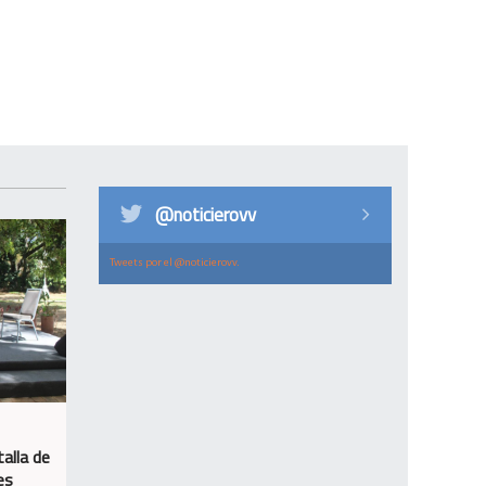
@noticierovv
Tweets por el @noticierovv.
alla de
es