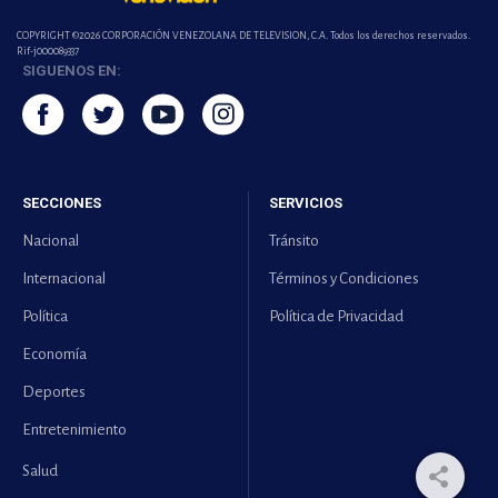
COPYRIGHT ©2026 CORPORACIÓN VENEZOLANA DE TELEVISION, C.A. Todos los derechos reservados.
Rif-j000089337
SIGUENOS EN:
SECCIONES
SERVICIOS
Nacional
Tránsito
Internacional
Términos y Condiciones
Política
Política de Privacidad
Economía
Deportes
Entretenimiento
Salud