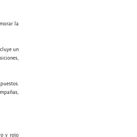
emorar la
ncluye un
iciones,
xpuestos.
campañas,
o y rojo