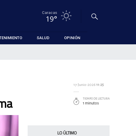
Caracas
19°
TENIMIENTO
SALUD
OPINIÓN
17-Junio-2026
11:25
ama
TIEMPO DE LECTURA
1 minutos
LO ÚLTIMO