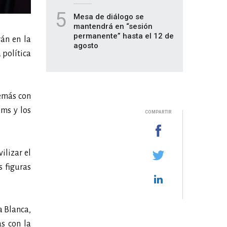
5
Mesa de diálogo se
mantendrá en “sesión
permanente” hasta el 12 de
rán en la
agosto
 política
demás con
ems y los
COMPARTIR
lizar el
s figuras
a Blanca,
s con la