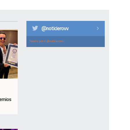
@noticierovv
Tweets por el @noticierovv.
remios