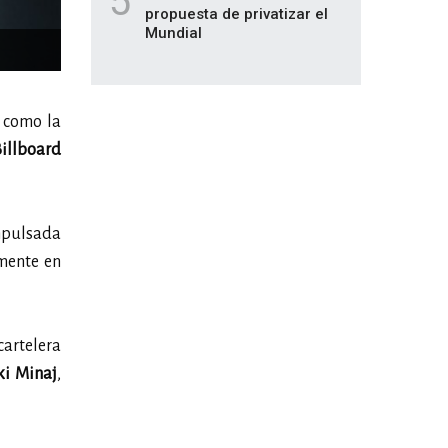
5
propuesta de privatizar el
Mundial
 como la
illboard
impulsada
emente en
cartelera
ki Minaj
,