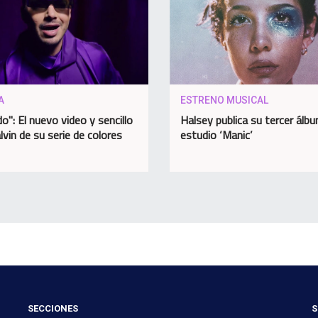
A
ESTRENO MUSICAL
o": El nuevo video y sencillo
Halsey publica su tercer álb
lvin de su serie de colores
estudio ‘Manic’
SECCIONES
S