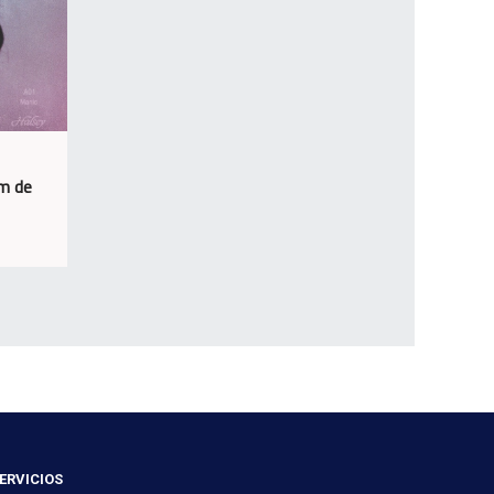
um de
ERVICIOS