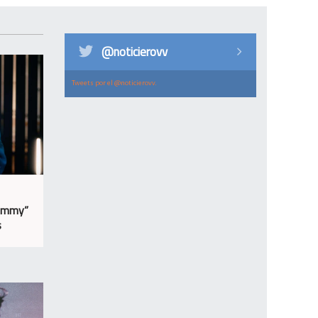
@noticierovv
Tweets por el @noticierovv.
Yummy”
s