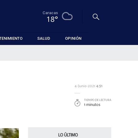
Caracas
18°
TENIMIENTO
SALUD
OPINIÓN
4-Junio-2021
4:51
TIEMPO DE LECTURA
1 minutos
LO ÚLTIMO