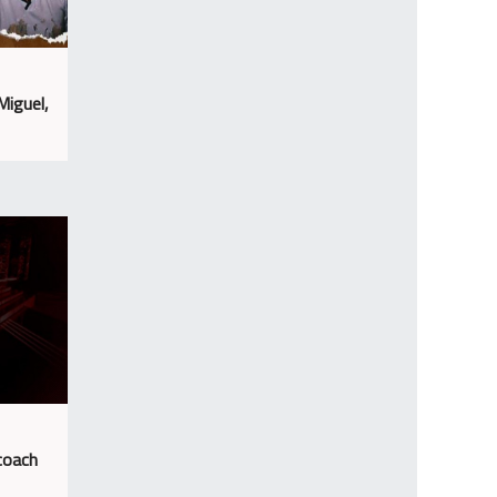
Miguel,
coach