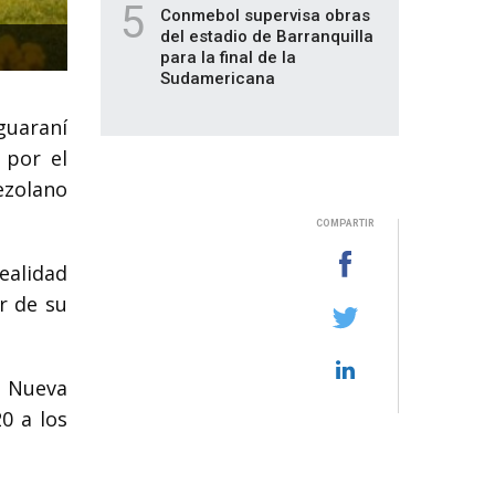
5
Conmebol supervisa obras
del estadio de Barranquilla
para la final de la
Sudamericana
guaraní
 por el
ezolano
COMPARTIR
realidad
r de su
n Nueva
0 a los