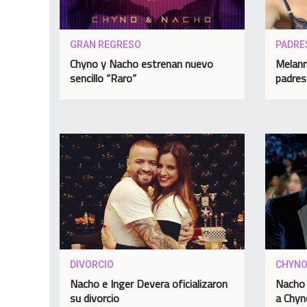
GRAN REGRESO
PADRE
Chyno y Nacho estrenan nuevo
Melann
sencillo “Raro”
padres
DIVORCIO
CHYN
Nacho e Inger Devera oficializaron
Nacho 
su divorcio
a Chyn