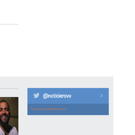
@noticierovv
Tweets por el @noticierovv.