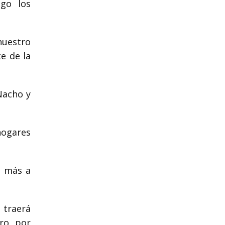
ego los
nuestro
te de la
Nacho y
 hogares
s más a
traerá
ro por