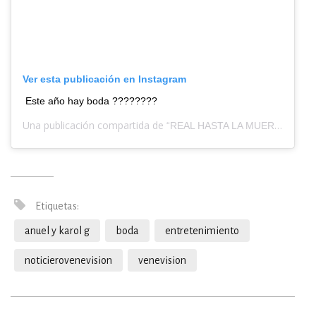
Ver esta publicación en Instagram
Este año hay boda ????????
Una publicación compartida de
(@anu
“REAL HASTA LA MUERTE”
Etiquetas:
anuel y karol g
boda
entretenimiento
noticierovenevision
venevision