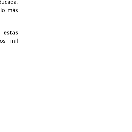
ducada,
 lo más
n estas
os mil