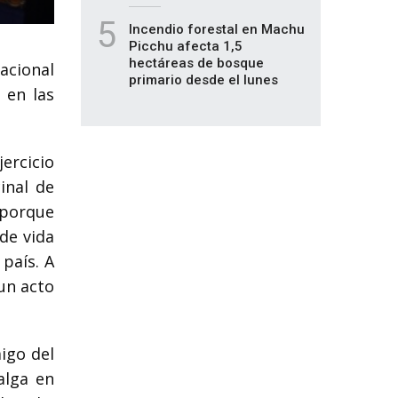
5
Incendio forestal en Machu
Picchu afecta 1,5
hectáreas de bosque
Nacional
primario desde el lunes
 en las
ercicio
inal de
 porque
 de vida
 país. A
un acto
igo del
alga en