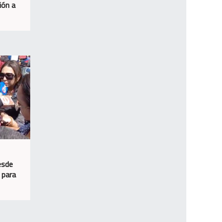
ión a
esde
 para