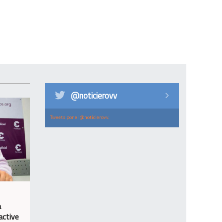
@noticierovv
Tweets por el @noticierovv.
a
active