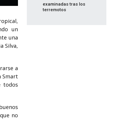
examinadas tras los
terremotos
opical,
ando un
nte una
a Silva,
rarse a
En Smart
e todos
 buenos
 que no