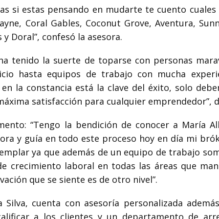
jas si estas pensando en mudarte te cuento cuales 
ayne, Coral Gables, Coconut Grove, Aventura, Sunny
 y Doral”,
confesó la asesora.
 ha tenido la suerte de toparse con personas marav
rvicio hasta equipos de trabajo con mucha experi
en la constancia está la clave del éxito, solo deb
 máxima satisfacción para cualquier emprendedor”, di
ento: “Tengo la bendición de conocer a María Al
ra y guía en todo este proceso hoy en día mi brók
ejemplar ya que además de un equipo de trabajo so
de crecimiento laboral en todas las áreas que ma
vación que se siente es de otro nivel”.
a Silva, cuenta con asesoría personalizada ademá
lificar a los clientes y un departamento de arr