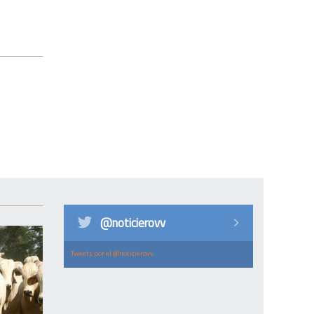
@noticierovv
Tweets por el @noticierovv.