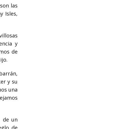
son las
 Isles,
illosas
encia y
emos de
jo.
barrán,
er y su
mos una
nejamos
s de un
eglo de