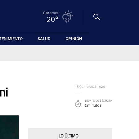
Caracas
20°
TENIMIENTO
SALUD
OPINIÓN
mi
18-Junio-2021
7:24
TIEMPO DE LECTURA
2 minutos
LO ÚLTIMO