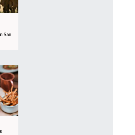
en San
s