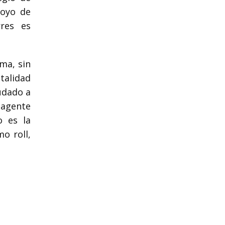
poyo de
res es
ma, sin
talidad
udado a
 agente
o es la
o roll,