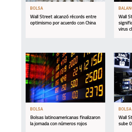
BOLSA
BALAN
Wall Street alcanzó récords entre
Wall S
optimismo por acuerdo con China
signifi
virus c
BOLSA
BOLSA
Bolsas latinoamericanas finalizaron
Wall S
la jornada con números rojos
sube 0