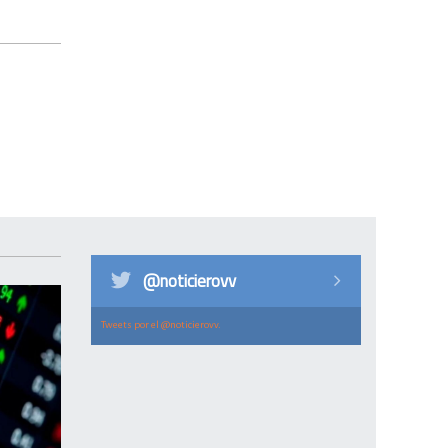
@noticierovv
Tweets por el @noticierovv.