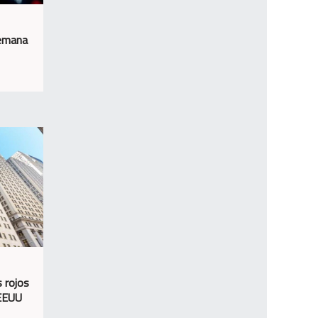
semana
 rojos
 EEUU