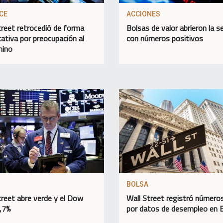
CE
ACCIONES
treet retrocedió de forma
Bolsas de valor abrieron la 
cativa por preocupación al
con números positivos
hino
BOLSA
treet abre verde y el Dow
Wall Street registró números
,7%
por datos de desempleo en