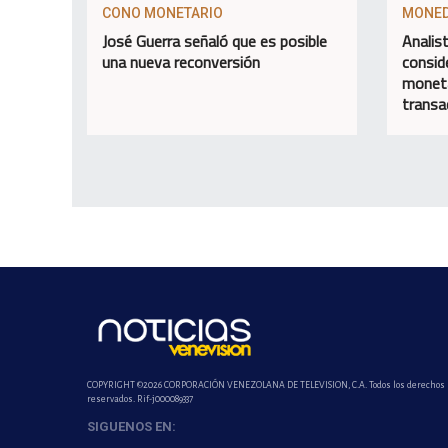
CONO MONETARIO
MONE
José Guerra señaló que es posible
Analis
una nueva reconversión
consid
moneta
transa
COPYRIGHT ©2026 CORPORACIÓN VENEZOLANA DE TELEVISION, C.A. Todos los derechos
reservados. Rif-j000089337
SIGUENOS EN: