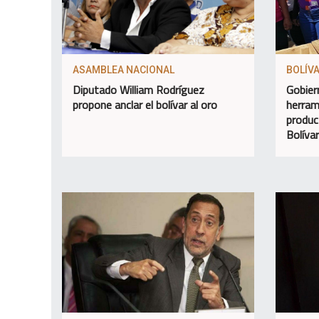
ASAMBLEA NACIONAL
BOLÍV
Diputado William Rodríguez
Gobier
propone anclar el bolívar al oro
herram
produc
Bolívar