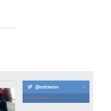
@noticierovv
Tweets por el @noticierovv.