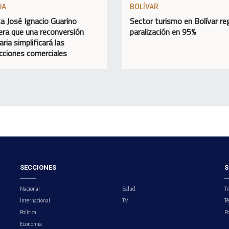
DA
BOLÍVAR
ta José Ignacio Guarino
Sector turismo en Bolívar re
era que una reconversión
paralización en 95%
ria simplificará las
cciones comerciales
SECCIONES
S
Nacional
Salud
Tr
Internacional
TV
T
Política
Po
Economía