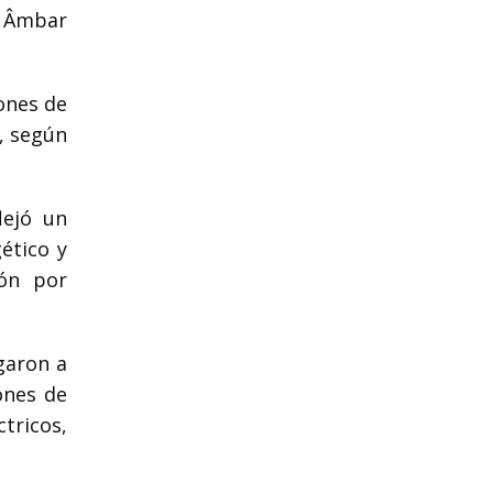
, Âmbar
lones de
, según
lejó un
ético y
ión por
garon a
ones de
tricos,