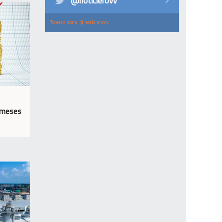
@noticierovv
Tweets por el @noticierovv.
 meses