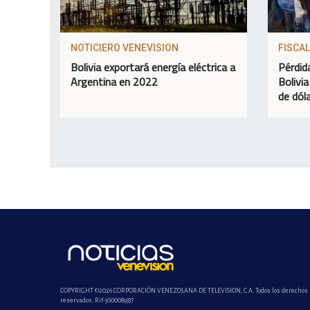
NOTICIERO VENEVISION
FISCAL
Bolivia exportará energía eléctrica a
Pérdid
Argentina en 2022
Bolivia
de dól
COPYRIGHT ©2026 CORPORACIÓN VENEZOLANA DE TELEVISION, C.A. Todos los derechos
reservados. Rif-j000089337