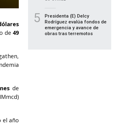
5
Presidenta (E) Delcy
Rodríguez evalúa fondos de
dólares
emergencia y avance de
to de
49
obras tras terremotos
gathen,
andemia
ones
de
(MMmcd)
 el año