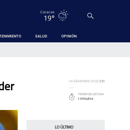
Caracas
19°
TENIMIENTO
SALUD
OPINIÓN
der
10-Diciembre-2022
2:31
TIEMPO DE LECTURA
1 minutos
LO ÚLTIMO