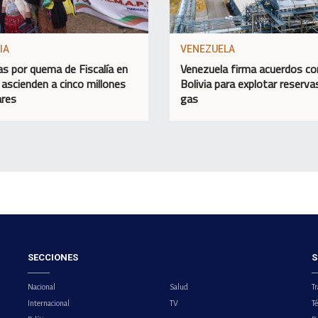
IA
VENEZUELA
as por quema de Fiscalía en
Venezuela firma acuerdos co
 ascienden a cinco millones
Bolivia para explotar reserva
ares
gas
SECCIONES
S
Nacional
Salud
Tr
Internacional
TV
T