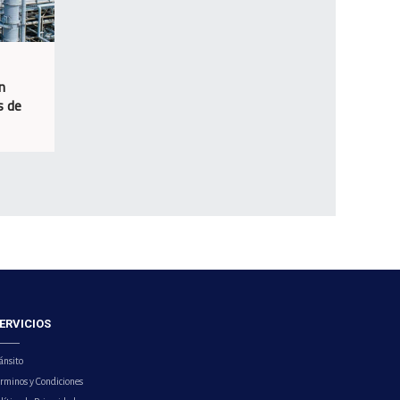
n
s de
ERVICIOS
ánsito
érminos y Condiciones