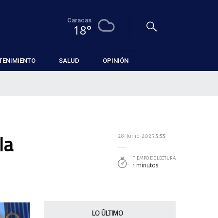
Caracas
18°
TENIMIENTO
SALUD
OPINIÓN
la
28-Junio-2025
5:55
TIEMPO DE LECTURA
1 minutos
LO ÚLTIMO