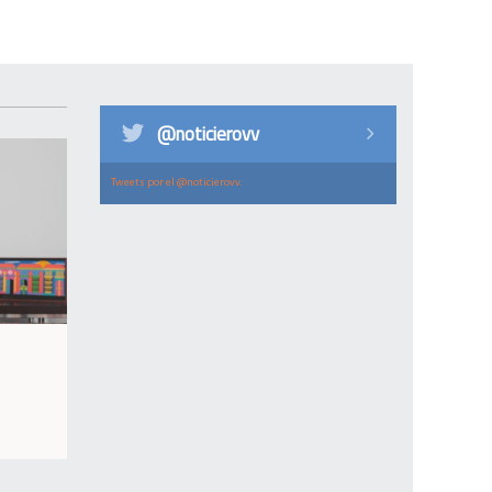
@noticierovv
Tweets por el @noticierovv.