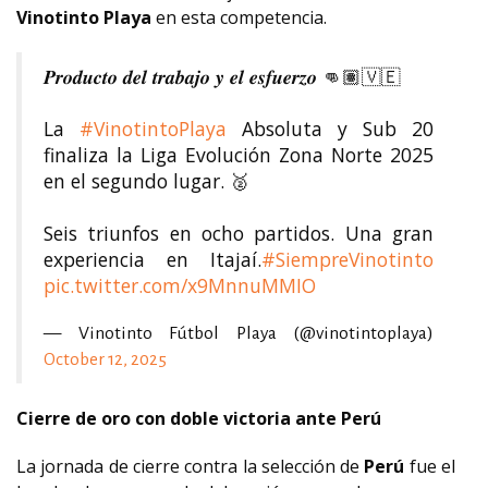
Vinotinto Playa
en esta competencia.
𝑷𝒓𝒐𝒅𝒖𝒄𝒕𝒐 𝒅𝒆𝒍 𝒕𝒓𝒂𝒃𝒂𝒋𝒐 𝒚 𝒆𝒍 𝒆𝒔𝒇𝒖𝒆𝒓𝒛𝒐 👊🏽🇻🇪
La
#VinotintoPlaya
Absoluta y Sub 20
finaliza la Liga Evolución Zona Norte 2025
en el segundo lugar. 🥈
Seis triunfos en ocho partidos. Una gran
experiencia en Itajaí.
#SiempreVinotinto
pic.twitter.com/x9MnnuMMIO
— Vinotinto Fútbol Playa (@vinotintoplaya)
October 12, 2025
Cierre de oro con doble victoria ante Perú
La jornada de cierre contra la selección de
Perú
fue el