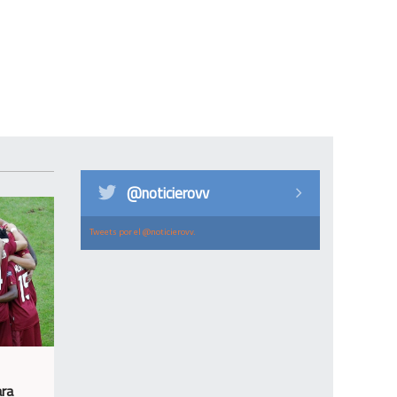
@noticierovv
Tweets por el @noticierovv.
ara