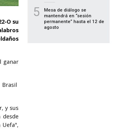
5
Mesa de diálogo se
mantendrá en “sesión
22-O su
permanente” hasta el 12 de
agosto
alabros
eldaños
l ganar
 Brasil
r, y sus
a desde
a Uefa",