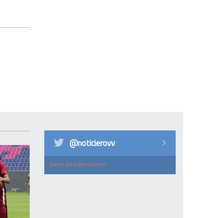
@noticierovv
Tweets por el @noticierovv.