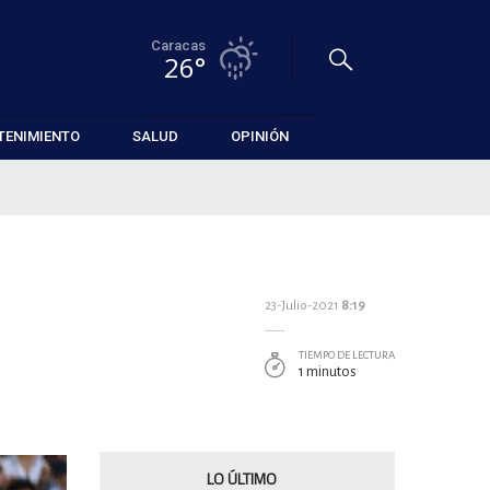
Caracas
26°
TENIMIENTO
SALUD
OPINIÓN
23-Julio-2021
8:19
TIEMPO DE LECTURA
1 minutos
LO ÚLTIMO