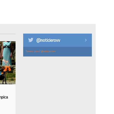
@noticierovv
Tweets por el @noticierovv.
mpica