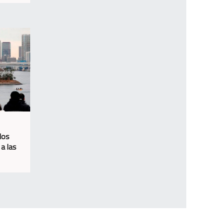
los
a las