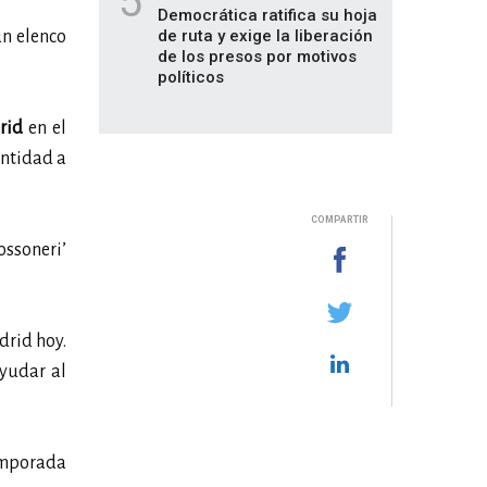
5
Democrática ratifica su hoja
de ruta y exige la liberación
n elenco
de los presos por motivos
políticos
rid
en el
ntidad a
COMPARTIR
ossoneri’
drid hoy.
ayudar al
emporada