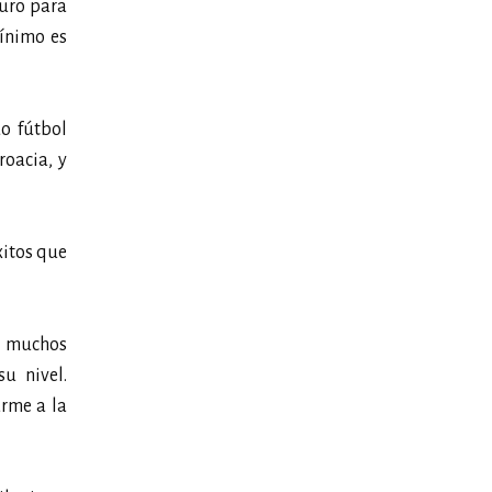
duro para
mínimo es
o fútbol
roacia, y
xitos que
y muchos
u nivel.
arme a la