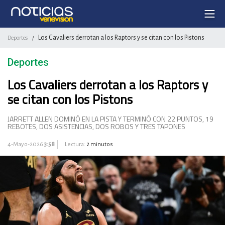
Los Cavaliers derrotan a los Raptors y se citan con los Pistons
Deportes
/
Deportes
Los Cavaliers derrotan a los Raptors y
se citan con los Pistons
JARRETT ALLEN DOMINÓ EN LA PISTA Y TERMINÓ CON 22 PUNTOS, 19
REBOTES, DOS ASISTENCIAS, DOS ROBOS Y TRES TAPONES
4-Mayo-2026
3:58
Lectura:
2 minutos