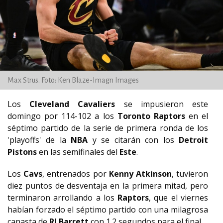
Max Strus. Foto: Ken Blaze-Imagn Images
Los
Cleveland Cavaliers
se impusieron este
domingo por 114-102 a los
Toronto Raptors
en el
séptimo partido de la serie de primera ronda de los
'playoffs' de la
NBA
y se citarán con los
Detroit
Pistons
en las semifinales del
Este
.
Los
Cavs
, entrenados por
Kenny Atkinson
, tuvieron
diez puntos de desventaja en la primera mitad, pero
terminaron arrollando a los
Raptors
, que el viernes
habían forzado el séptimo partido con una milagrosa
canasta de
RJ Barrett
con 1.2 segundos para el final.