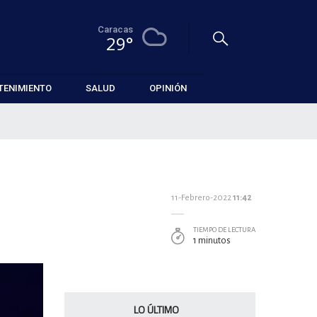
Caracas
29°
TENIMIENTO
SALUD
OPINIÓN
11-Febrero-2022
11:42
TIEMPO DE LECTURA
1 minutos
LO ÚLTIMO