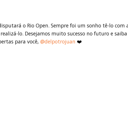
disputará o Rio Open. Sempre foi um sonho tê-lo com 
ealizá-lo. Desejamos muito sucesso no futuro e saiba
bertas para você,
@delpotrojuan
❤️
2