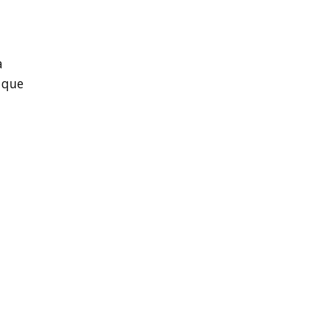
a
 que