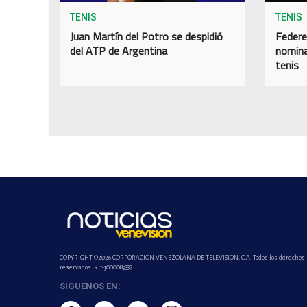
TENIS
TENIS
Juan Martín del Potro se despidió
Federe
del ATP de Argentina
nomina
tenis
COPYRIGHT ©2026 CORPORACIÓN VENEZOLANA DE TELEVISION, C.A. Todos los derechos
reservados. Rif-j000089337
SIGUENOS EN: