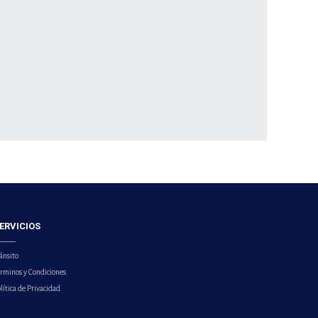
ERVICIOS
ánsito
érminos y Condiciones
lítica de Privacidad