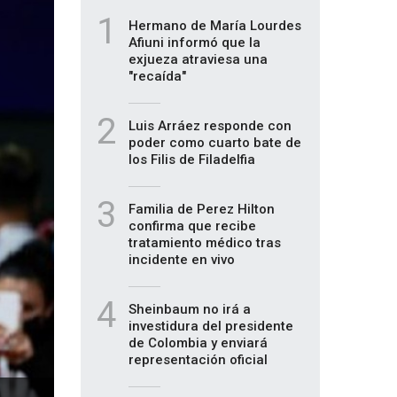
1
Hermano de María Lourdes
Afiuni informó que la
exjueza atraviesa una
"recaída"
2
Luis Arráez responde con
poder como cuarto bate de
los Filis de Filadelfia
3
Familia de Perez Hilton
confirma que recibe
tratamiento médico tras
incidente en vivo
4
Sheinbaum no irá a
investidura del presidente
de Colombia y enviará
representación oficial