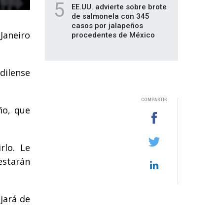
5
EE.UU. advierte sobre brote
de salmonela con 345
casos por jalapeños
 Janeiro
procedentes de México
ndilense
COMPARTIR
ño, que
rlo. Le
estarán
jará de