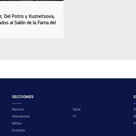
r, Del Potro y Kuznetsova,
dos al Salón de la Fama del
SECCIONES
S
Nacional
Salud
Tr
Internacional
TV
T
Política
Po
Economía