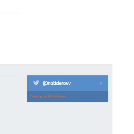
@noticierovv
Tweets por el @noticierovv.