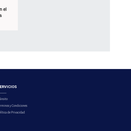
n el
a
ERVICIOS
ánsito
érminos y Condiciones
lítica de Privacidad