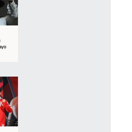
u
mayo