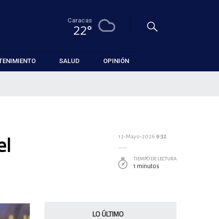
Caracas
22°
TENIMIENTO
SALUD
OPINIÓN
el
12-Mayo-2026
9:32
TIEMPO DE LECTURA
1 minutos
LO ÚLTIMO