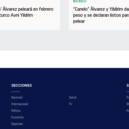
BOXEO
o’ Álvarez peleará en febrero
“Canelo” Álvarez y Yildirim da
turco Avni Yildrim
peso y se declaran listos par
pelear
SECCIONES
S
Nacional
Salud
Tr
Internacional
TV
T
Política
Po
Economía
Deportes