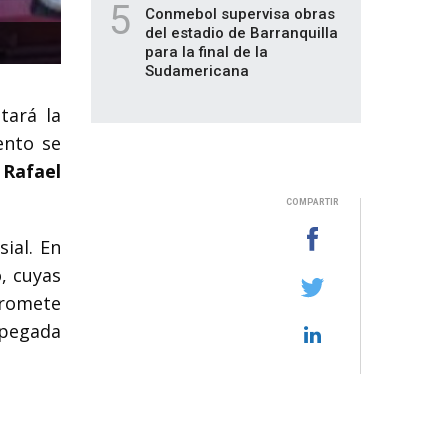
5
Conmebol supervisa obras
del estadio de Barranquilla
para la final de la
Sudamericana
tará la
ento se
o
Rafael
COMPARTIR
ial. En
, cuyas
promete
 pegada