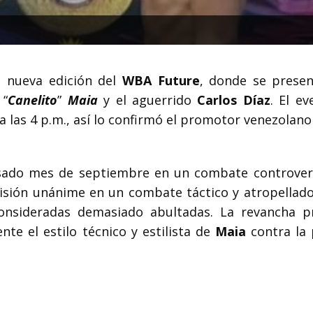
a nueva edición del
WBA Future
, donde se presen
“
Canelito
”
Maia
y el aguerrido
Carlos Díaz
. El ev
a las 4 p.m., así lo confirmó el promotor venezolan
asado mes de septiembre en un combate controvers
sión unánime en un combate táctico y atropellado
consideradas demasiado abultadas. La revancha 
te el estilo técnico y estilista de
Maia
contra la