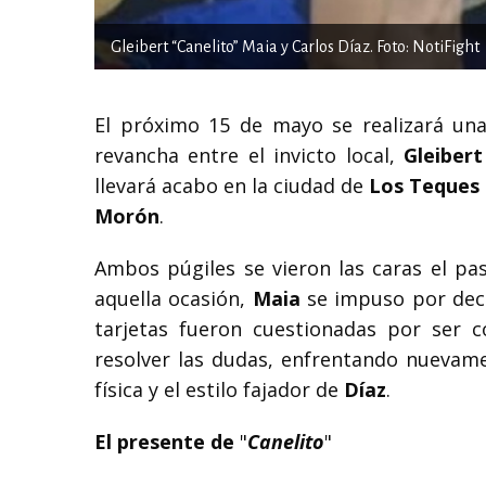
Gleibert “Canelito” Maia y Carlos Díaz. Foto: NotiFight
El próximo 15 de mayo se realizará un
revancha entre el invicto local,
Gleibert
llevará acabo en la ciudad de
Los Teques
Morón
.
Ambos púgiles se vieron las caras el p
aquella ocasión,
Maia
se impuso por deci
tarjetas fueron cuestionadas por ser 
resolver las dudas, enfrentando nuevamen
física y el estilo fajador de
Díaz
.
El presente de
"
Canelito
"