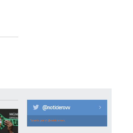
@noticierovv
Tweets por el @noticierovv.