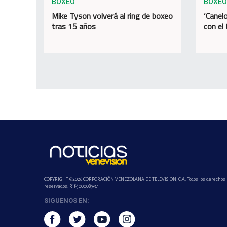
BOXEO
BOXEO
Mike Tyson volverá al ring de boxeo
‘Canel
tras 15 años
con el 
COPYRIGHT ©2026 CORPORACIÓN VENEZOLANA DE TELEVISION, C.A. Todos los derechos
reservados. Rif-j000089337
SIGUENOS EN: