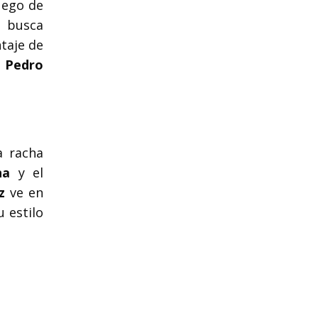
uego de
o busca
taje de
a
Pedro
a racha
na
y el
z
ve en
 estilo