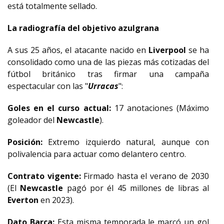
está totalmente sellado.
La radiografía del objetivo azulgrana
A sus 25 años, el atacante nacido en
Liverpool
se ha
consolidado como una de las piezas más cotizadas del
fútbol británico tras firmar una campaña
espectacular con las "
Urracas
":
Goles en el curso actual:
17 anotaciones (Máximo
goleador del
Newcastle
).
Posición:
Extremo izquierdo natural, aunque con
polivalencia para actuar como delantero centro.
Contrato vigente:
Firmado hasta el verano de 2030
(El
Newcastle
pagó por él 45 millones de libras al
Everton
en 2023).
Dato Barça:
Esta misma temporada le marcó un gol