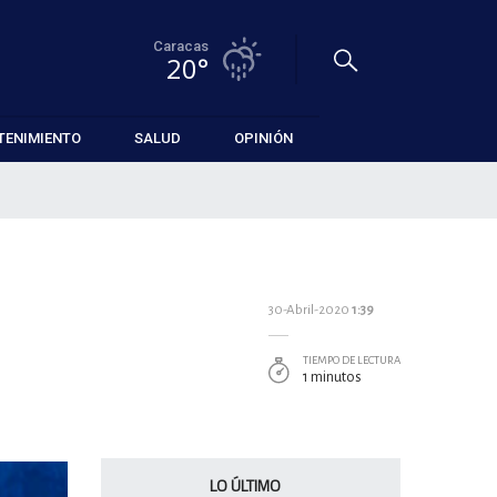
Caracas
20°
TENIMIENTO
SALUD
OPINIÓN
30-Abril-2020
1:39
TIEMPO DE LECTURA
1 minutos
LO ÚLTIMO