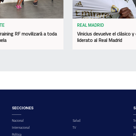
TE
REAL MADRID
raining RF movilizará a toda
Vinicius devuelve el clásico y 
ela
liderato al Real Madrid
SECCIONES
S
Nacional
Salud
Tr
Internacional
TV
T
Política
Po