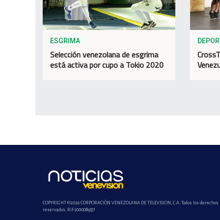
ESGRIMA
DEPOR
Selección venezolana de esgrima
CrossT
está activa por cupo a Tokio 2020
Venezu
COPYRIGHT ©2026 CORPORACIÓN VENEZOLANA DE TELEVISION, C.A. Todos los derechos
reservados. Rif-j000089337