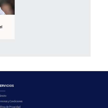
el
ERVICIOS
ánsito
érminos y Condiciones
lítica de Privacidad