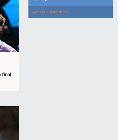
Tweets por el @noticierovv.
 final