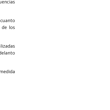
uencias
 cuanto
 de los
alizadas
delanto
 medida