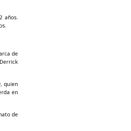
2 años.
os.
arca de
 Derrick
, quien
erda en
onato de