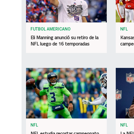
FUTBOL AMERICANO
NFL
Eli Manning anunció su retiro de la
Kansas
NFL luego de 16 temporadas
campeo
NFL
NFL
NFL estudia recortar campeonato
La NFL