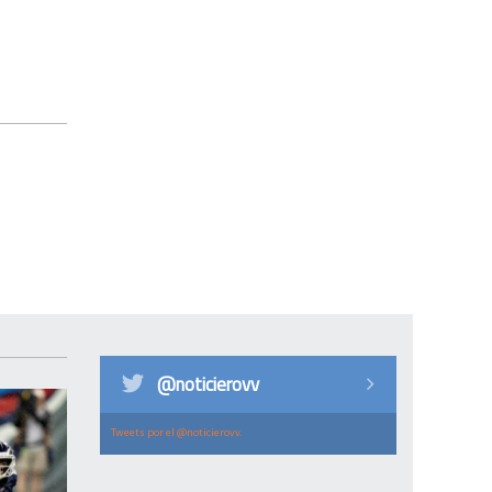
@noticierovv
Tweets por el @noticierovv.