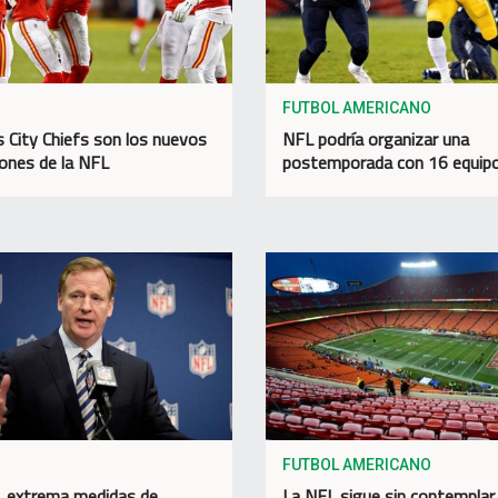
FUTBOL AMERICANO
 City Chiefs son los nuevos
NFL podría organizar una
nes de la NFL
postemporada con 16 equip
FUTBOL AMERICANO
 extrema medidas de
La NFL sigue sin contemplar