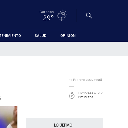
Caracas
29°
TENIMIENTO
SALUD
OPINIÓN
11-Febrero-2022
11:08
TIEMPO DE LECTURA
G
2 minutos
LO ÚLTIMO