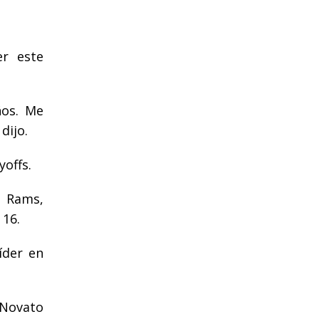
er este
ños. Me
dijo.
yoffs.
s Rams,
 16.
íder en
 Novato