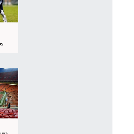
os
 una