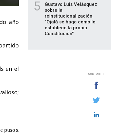
5
Gustavo Luis Velásquez
sobre la
reinstitucionalización:
ndo año
“Ojalá se haga como lo
establece la propia
Constitución”
 partido
s en el
COMPARTIR
alioso;
se puso a