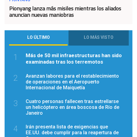
Pionyang lanza más misiles mientras los aliados
anuncian nuevas maniobras
LO ÚLTIMO
LO MÁS VISTO
Más de 50 mil infraestructuras han sido
1
examinadas tras los terremotos
Avanzan labores para el restablecimiento
2
de operaciones en el Aeropuerto
Internacional de Maiquetía
Cuatro personas fallecen tras estrellarse
3
un helicóptero en área boscosa de Río de
Janeiro
Irán presenta lista de exigencias que
4
EE.UU. debe cumplir para la reapertura de