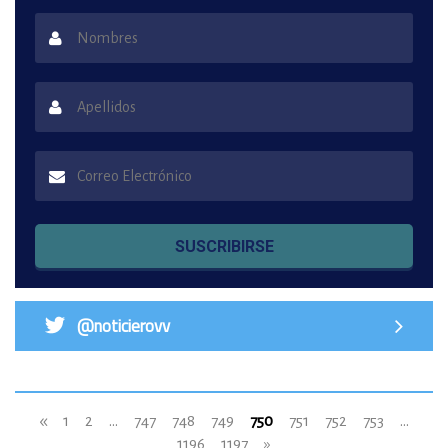
SUSCRIBIRSE
@noticierovv
«
1
2
...
747
748
749
750
751
752
753
...
1196
1197
»