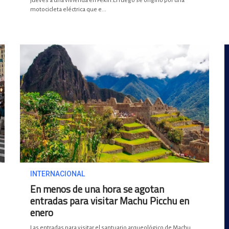
jueves a una vivienda en Pekín.El fuego se originó por una
motocicleta eléctrica que e...
INTERNACIONAL
En menos de una hora se agotan
entradas para visitar Machu Picchu en
enero
Las entradas para visitar el santuario arqueológico de Machu