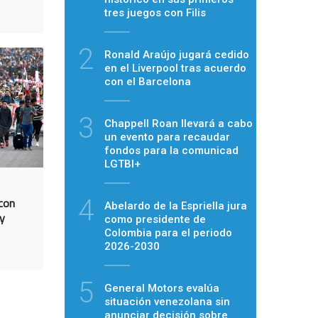
tres juegos con Filis
2
Ronald Araújo jugará cedido
en el Liverpool tras acuerdo
con el Barcelona
3
Chappell Roan llevará a cabo
un evento para recaudar
fondos para la comunicad
LGTBI+
4
con
Abelardo de la Espriella jura
y
como presidente de
Colombia para el periodo
2026-2030
5
General Motors evalúa
situación venezolana sin
anunciar decisión sobre