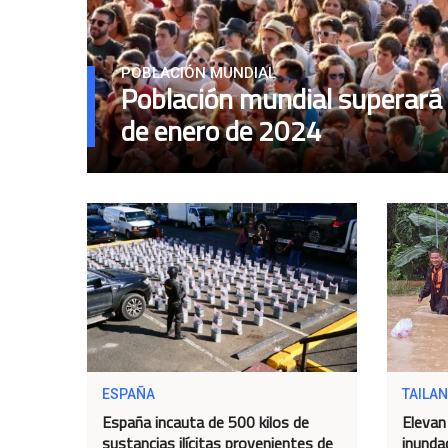
POBLACIÓN MUNDIAL
Población mundial superará l
de enero de 2024
ESPAÑA
TAILAN
España incauta de 500 kilos de
Elevan 
sustancias ilícitas provenientes de
inundac