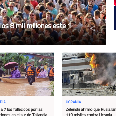
os 8 mil millones este 1
DIA
UCRANIA
a 7 los fallecidos por las
Zelenski afirmó que Rusia la
iones en el sur de Tailandia
110 misiles contra Ucrania