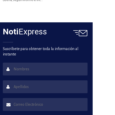
Liberia, según informó el vic...
Noti
Express
Suscríbete para obtener toda la información al
instante