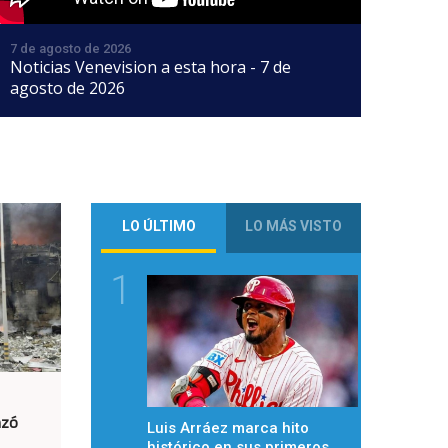
7 de agosto de 2026
Noticias Venevision a esta hora - 7 de
agosto de 2026
LO ÚLTIMO
LO MÁS VISTO
1
nzó
Luis Arráez marca hito
histórico en sus primeros