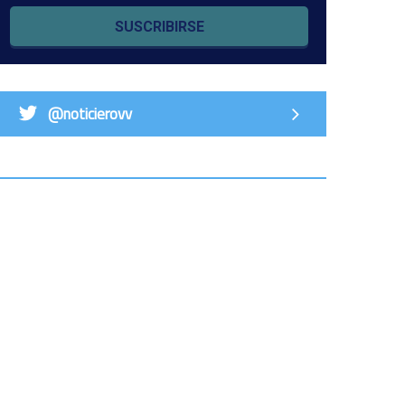
SUSCRIBIRSE
@noticierovv