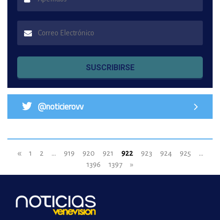
SUSCRIBIRSE
@noticierovv
«
1
2
...
919
920
921
922
923
924
925
...
1396
1397
»