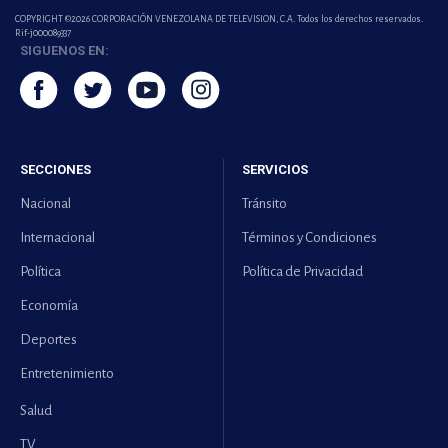
COPYRIGHT ©2026 CORPORACIÓN VENEZOLANA DE TELEVISION, C.A. Todos los derechos reservados.
Rif-j000089337
SIGUENOS EN:
SECCIONES
SERVICIOS
Nacional
Tránsito
Internacional
Términos y Condiciones
Política
Política de Privacidad
Economía
Deportes
Entretenimiento
Salud
TV