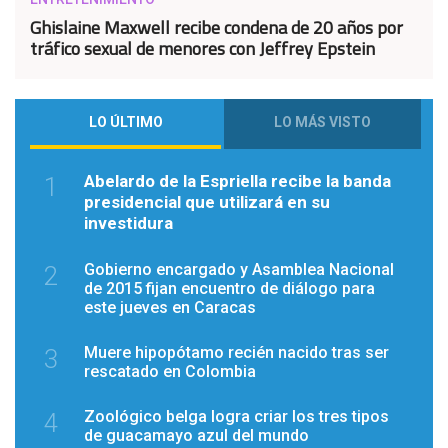
Ghislaine Maxwell recibe condena de 20 años por
tráfico sexual de menores con Jeffrey Epstein
LO ÚLTIMO
LO MÁS VISTO
Abelardo de la Espriella recibe la banda
1
presidencial que utilizará en su
investidura
Gobierno encargado y Asamblea Nacional
2
de 2015 fijan encuentro de diálogo para
este jueves en Caracas
Muere hipopótamo recién nacido tras ser
3
rescatado en Colombia
Zoológico belga logra criar los tres tipos
4
de guacamayo azul del mundo