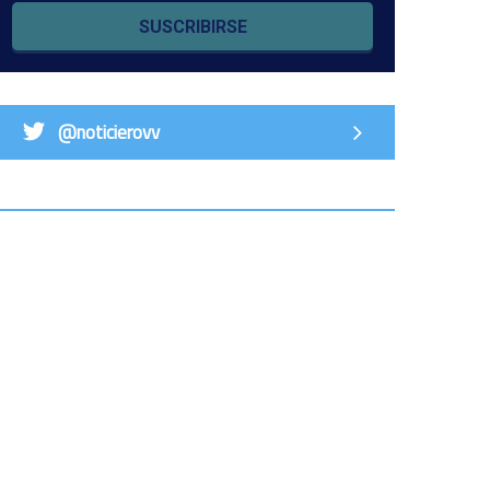
SUSCRIBIRSE
@noticierovv