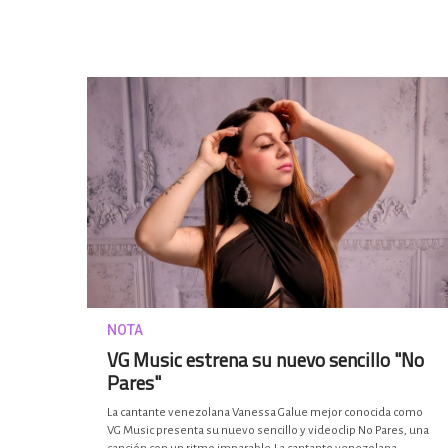
NOTA
VG Music estrena su nuevo sencillo "No
Pares"
La cantante venezolana Vanessa Galue mejor conocida como
VG Music presenta su nuevo sencillo y videoclip No Pares, una