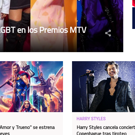
 LGBT en los Premios MTV
HARRY STYLES
 Amor y Trueno" se estrena
Harry Styles cancela concier
ueves
Copenhague tras tiroteo