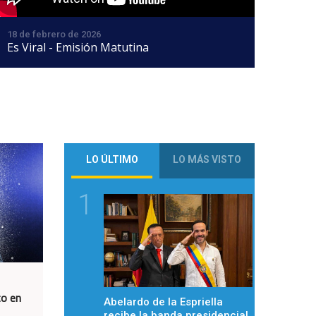
18 de febrero de 2026
Es Viral - Emisión Matutina
LO ÚLTIMO
LO MÁS VISTO
1
to en
Abelardo de la Espriella
recibe la banda presidencial