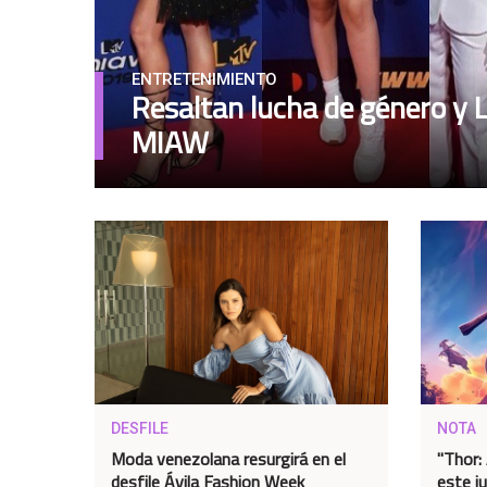
ENTRETENIMIENTO
Resaltan lucha de género y
MIAW
DESFILE
NOTA
Moda venezolana resurgirá en el
"Thor:
desfile Ávila Fashion Week
este j