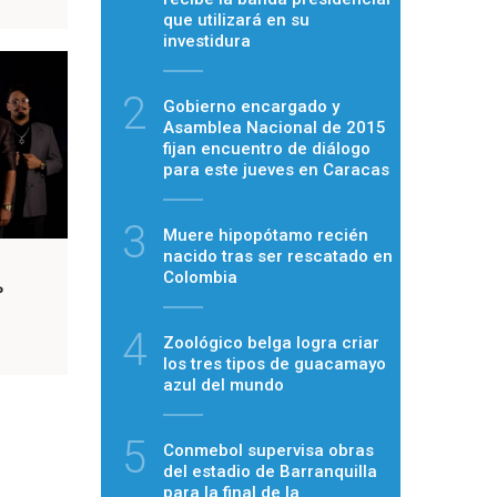
que utilizará en su
investidura
2
Gobierno encargado y
Asamblea Nacional de 2015
fijan encuentro de diálogo
para este jueves en Caracas
3
Muere hipopótamo recién
nacido tras ser rescatado en
Colombia
°
4
Zoológico belga logra criar
los tres tipos de guacamayo
azul del mundo
5
Conmebol supervisa obras
del estadio de Barranquilla
para la final de la