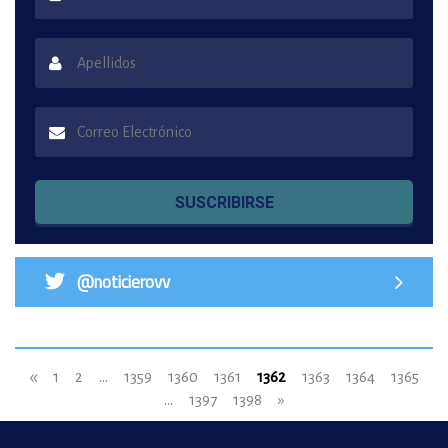
SUSCRIBIRSE
@noticierovv
«
1
2
...
1359
1360
1361
1362
1363
1364
1365
...
1397
1398
»