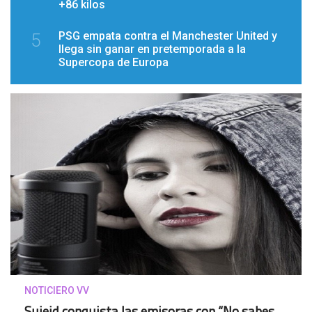
+86 kilos
PSG empata contra el Manchester United y
5
llega sin ganar en pretemporada a la
Supercopa de Europa
NOTICIERO VV
Sujeid conquista las emisoras con “No sabes