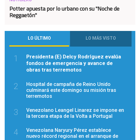
Potter apuesta por lo urbano con su "Noche de
Reggaetón"
LO ÚLTIMO
LO MÁS VISTO
Presidenta (E) Delcy Rodríguez evalúa
1
fondos de emergencia y avance de
obras tras terremotos
Hospital de campaña de Reino Unido
2
culminará este domingo su misión tras
terremotos
Venezolano Leangel Linarez se impone en
3
la tercera etapa de la Volta a Portugal
Venezolana Naryury Pérez establece
4
nuevo récord regional en el arranque de