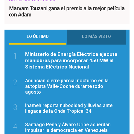
Maryam Touzani gana el premio a la mejor película
con Adam
LO ÚLTIMO
LO MÁS VISTO
Ministerio de Energía Eléctrica ejecuta
1
maniobras para incorporar 450 MW al
Sistema Eléctrico Nacional
Anuncian cierre parcial nocturno en la
2
autopista Valle-Coche durante todo
agosto
Inameh reporta nubosidad y lluvias ante
3
llegada de la Onda Tropical 34
Santiago Peña y Álvaro Uribe acuerdan
4
impulsar la democracia en Venezuela