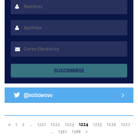
SUSCRIBIRSE
@noticierovv
«
1
2
...
1221
1222
1223
1224
1225
1226
1227
...
1397
1398
»