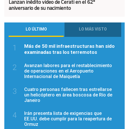
Lanzan inédito video de Cerati en el 62º
aniversario de su nacimiento
LO ÚLTIMO
LO MÁS VISTO
Más de 50 mil infraestructuras han sido
1
examinadas tras los terremotos
Avanzan labores para el restablecimiento
2
de operaciones en el Aeropuerto
Internacional de Maiquetía
Cuatro personas fallecen tras estrellarse
3
un helicóptero en área boscosa de Río de
Janeiro
Irán presenta lista de exigencias que
4
EE.UU. debe cumplir para la reapertura de
Ormuz