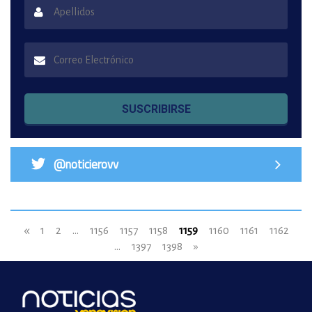
SUSCRIBIRSE
@noticierovv
«
1
2
...
1156
1157
1158
1159
1160
1161
1162
...
1397
1398
»