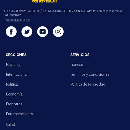
COPYRIGHT ©2026 CORPORACIÓN VENEZOLANA DE TELEVISION, C.A. Todos los derechos reservados.
Rif-j000089337
SIGUENOS EN:
SECCIONES
SERVICIOS
Nacional
Tránsito
Internacional
Términos y Condiciones
Política
Política de Privacidad
Economía
Deportes
Entretenimiento
Salud