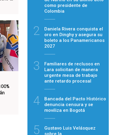
como presidente de
Colombia
2
Daniela Rivera conquista el
oro en Dinghy y asegura su
boleto a los Panamericanos
2027
3
Familiares de reclusos en
Lara solicitan de manera
urgente mesa de trabajo
ante retardo procesal
 100%
tán
4
Bancada del Pacto Histórico
denuncia censura y se
moviliza en Bogotá
5
Gustavo Luis Velásquez
sobre la