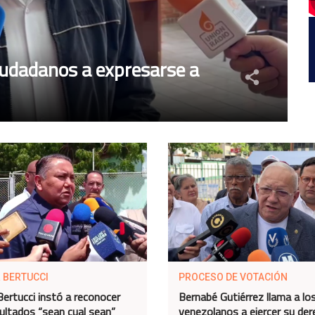
ciudadanos a expresarse a
 BERTUCCI
PROCESO DE VOTACIÓN
 Bertucci instó a reconocer
Bernabé Gutiérrez llama a lo
sultados “sean cual sean”
venezolanos a ejercer su der