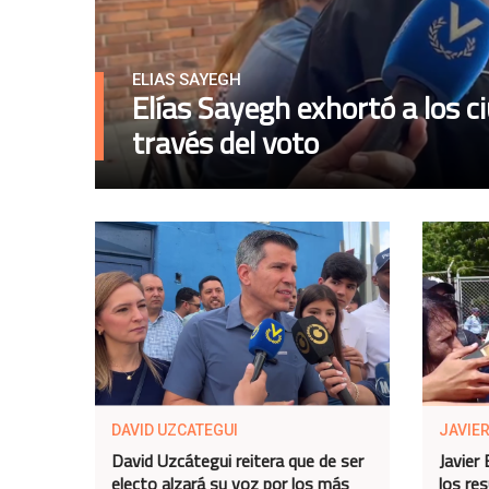
ELIAS SAYEGH
Elías Sayegh exhortó a los 
través del voto
DAVID UZCATEGUI
JAVIER
David Uzcátegui reitera que de ser
Javier
electo alzará su voz por los más
los re