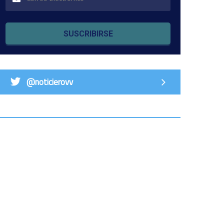
SUSCRIBIRSE
@noticierovv