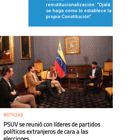
reinstitucionalización: “Ojalá
se haga como lo establece la
propia Constitución”
NOTICIAS
PSUV se reunió con líderes de partidos
políticos extranjeros de cara a las
elecciones