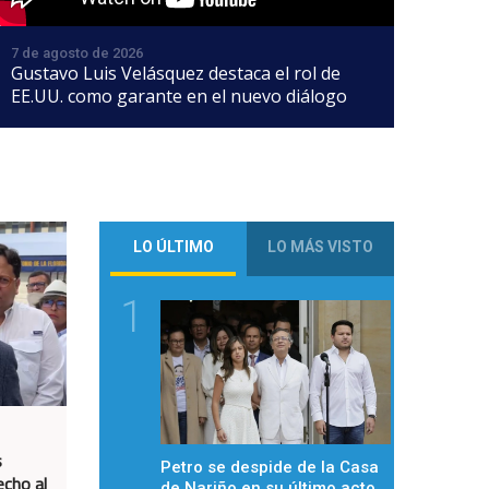
7 de agosto de 2026
Gustavo Luis Velásquez destaca el rol de
EE.UU. como garante en el nuevo diálogo
LO ÚLTIMO
LO MÁS VISTO
1
s
Petro se despide de la Casa
echo al
de Nariño en su último acto