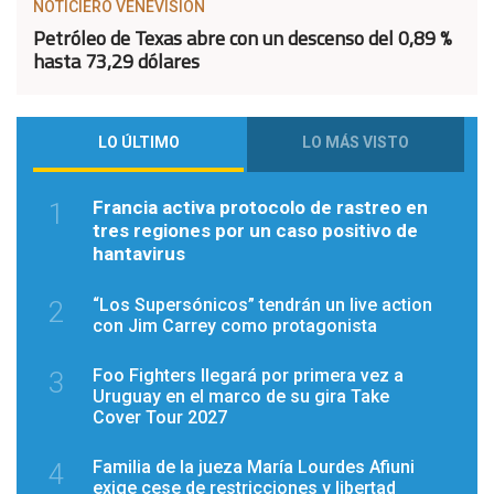
NOTICIERO VENEVISION
Petróleo de Texas abre con un descenso del 0,89 %
hasta 73,29 dólares
LO ÚLTIMO
LO MÁS VISTO
Francia activa protocolo de rastreo en
1
tres regiones por un caso positivo de
hantavirus
“Los Supersónicos” tendrán un live action
2
con Jim Carrey como protagonista
Foo Fighters llegará por primera vez a
3
Uruguay en el marco de su gira Take
Cover Tour 2027
Familia de la jueza María Lourdes Afiuni
4
exige cese de restricciones y libertad