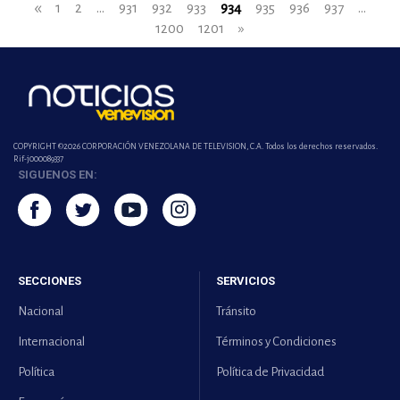
«
1
2
...
931
932
933
934
935
936
937
...
1200
1201
»
COPYRIGHT ©2026 CORPORACIÓN VENEZOLANA DE TELEVISION, C.A. Todos los derechos reservados.
Rif-j000089337
SIGUENOS EN:
SECCIONES
SERVICIOS
Nacional
Tránsito
Internacional
Términos y Condiciones
Política
Política de Privacidad